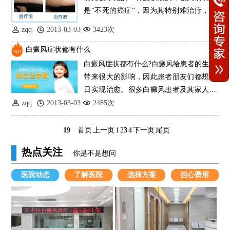
是“不死的癌症”，因为其特别难治疗，而
且特
zqq
2013-03-03
3423次
白癜风症状都有什么
白癜风症状都有什么?白癜风给患者的生活
带来很大的影响，因此患者朋友们都想早
日实现治愈。很多白癜风患者及其家人都
不
zqq
2013-03-03
2485次
19
首页
上一页
1
2
3
4
下一页
尾页
热点关注
你是不是想问
医院动态
了解医院
选择方案
担心费用