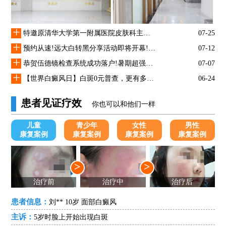
+
特邀原清华大学第一附属医院皮肤科主任28-29日来院会诊
07-25
+
预约从速!远大白转黑分享活动即将开幕!特邀北京专家来院坐诊!
07-12
+
恭贺伍德镜检查系统成功落户!暑期超强福利点击领取!
07-07
+
【世界白癜风日】白斑0元普查，更有多重福利千万别错过!
06-24
患者见证疗效
你也可以和他们一样
儿童
青少年
女性
男性
康复案例
康复案例
康复案例
康复案例
>
>
治疗前
治疗中
治疗后
患者信息：
刘** 10岁 面部白癜风
主诉：
5岁时脸上开始出现白斑