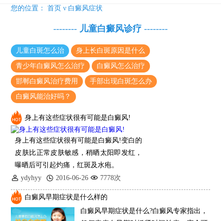
黑色素种植术前检查费用援助50%!夏病冬治“种”出健康好肤色!
您的位置：
首页
ν
白癜风症状
稳定期白癜风反复发作怎么治疗好
--------
儿童白癜风诊疗
--------
青少年白癜风能用激光治疗吗？
发现你长的不错，可惜毁在了白癜风
儿童白斑怎么治
身上长白斑原因是什么
特邀原清华大学第一附属医院皮肤科主任28-29日来院会诊
青少年白癜风怎么治疗
白癜风怎么治疗
预约从速!远大白转黑分享活动即将开幕!特邀北京专家来院坐诊!
邯郸白癜风治疗费用
手部出现白斑怎么办
恭贺伍德镜检查系统成功落户!暑期超强福利点击领取!
白癜风能治好吗？
身上有这些症状很有可能是白癜风!
身上有这些症状很有可能是白癜风!变白的
皮肤比正常皮肤敏感，稍晒太阳即发红，
曝晒后可引起灼痛，红斑及水疱。
ydyhyy
2016-06-26
7778次
白癜风早期症状是什么样的
白癜风早期症状是什么?白癜风专家指出，