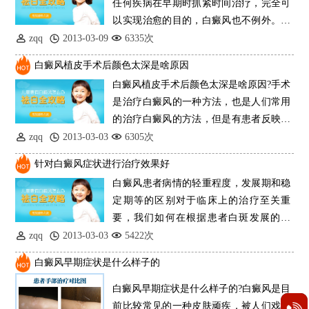
任何疾病在早期时抓紧时间治疗，完全可
以实现治愈的目的，白癜风也不例外。但
是有些
zqq
2013-03-09
6335次
白癜风植皮手术后颜色太深是啥原因
白癜风植皮手术后颜色太深是啥原因?手术
是治疗白癜风的一种方法，也是人们常用
的治疗白癜风的方法，但是有患者反映在
手术
zqq
2013-03-03
6305次
针对白癜风症状进行治疗效果好
白癜风患者病情的轻重程度，发展期和稳
定期等的区别对于临床上的治疗至关重
要，我们如何在根据患者白斑发展的形
状、数目以
zqq
2013-03-03
5422次
白癜风早期症状是什么样子的
白癜风早期症状是什么样子的?白癜风是目
前比较常见的一种皮肤顽疾，被人们戏称