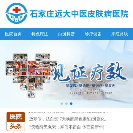
稳定期白癜风反复发作怎么治疗好
青少年白癜风能用激光治疗吗？
医院首页
特色疗法
白斑科普
诊疗设备
来院路线
发现你长的不错，可惜毁在了白癜风
特邀原清华大学第一附属医院皮肤科主任28-29日来院会诊
预约从速!远大白转黑分享活动即将开幕!特邀北京专家来院坐诊!
恭贺伍德镜检查系统成功落户!暑期超强福利点击领取!
【世界白癜风日】白斑0元普查，更有多重福利千万别错过!
欢乐六一 “粽”享端午——彩绘童画世界 留住美丽瞬间
五一关爱全民皮肤健康，到院领取价值2240元白斑诊疗金!
清明小长假，2022春季白斑抗复发诊疗援助活动开启!
阳春三月·抗白复发——远大白斑抗复发活动开启!
放寒假，祛白斑!7天唤醒黑色素!白斑强化诊疗进行中!
医院
7天唤醒黑色素，寒假不留白 体面迎新年!
头条
石家庄远大 元旦惠民诊疗援助开启!看白斑更省钱!