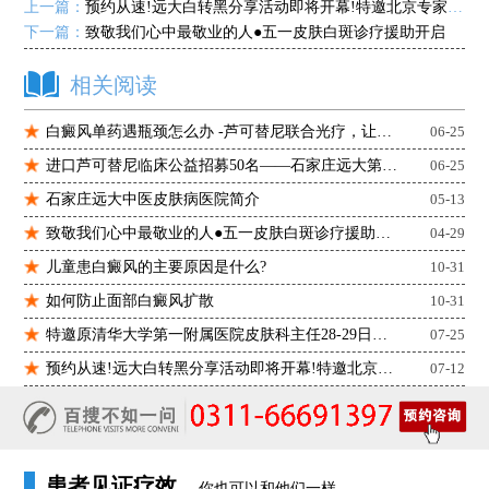
上一篇：
预约从速!远大白转黑分享活动即将开幕!特邀北京专家来院坐诊!
下一篇：
致敬我们心中最敬业的人●五一皮肤白斑诊疗援助开启
相关阅读
白癜风单药遇瓶颈怎么办 -芦可替尼联合光疗，让难治部位"跟上来"
06-25
进口芦可替尼临床公益招募50名——石家庄远大第5届青少年白癜风复色夏令营启动
06-25
石家庄远大中医皮肤病医院简介
05-13
致敬我们心中最敬业的人●五一皮肤白斑诊疗援助开启
04-29
儿童患白癜风的主要原因是什么?
10-31
如何防止面部白癜风扩散
10-31
特邀原清华大学第一附属医院皮肤科主任28-29日来院会诊
07-25
预约从速!远大白转黑分享活动即将开幕!特邀北京专家来院坐诊!
07-12
患者见证疗效
你也可以和他们一样