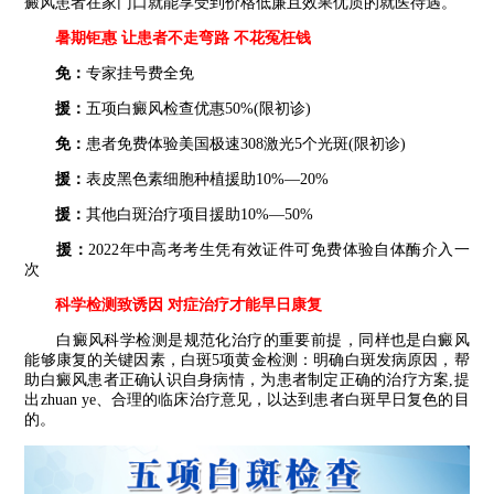
癜风患者在家门口就能享受到价格低廉且效果优质的就医待遇。
暑期钜惠 让患者不走弯路 不花冤枉钱
免：
专家挂号费全免
援：
五项白癜风检查优惠50%(限初诊)
免：
患者免费体验美国极速308激光5个光斑(限初诊)
援：
表皮黑色素细胞种植援助10%—20%
援：
其他白斑治疗项目援助10%—50%
援：
2022年中高考考生凭有效证件可免费体验自体酶介入一
次
科学检测致诱因 对症治疗才能早日康复
白癜风科学检测是规范化治疗的重要前提，同样也是白癜风
能够康复的关键因素，白斑5项黄金检测：明确白斑发病原因，帮
助白癜风患者正确认识自身病情，为患者制定正确的治疗方案,提
出zhuan ye、合理的临床治疗意见，以达到患者白斑早日复色的目
的。