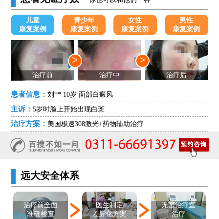
儿童
青少年
女性
男性
康复案例
康复案例
康复案例
康复案例
>
>
治疗前
治疗中
治疗后
患者信息：
刘** 10岁 面部白癜风
主诉：
5岁时脸上开始出现白斑
治疗方案：
美国极速308激光+药物辅助治疗
远大安全体系
医生制定
治疗前全面
无菌治疗室
差异化方案
准确检查
治疗