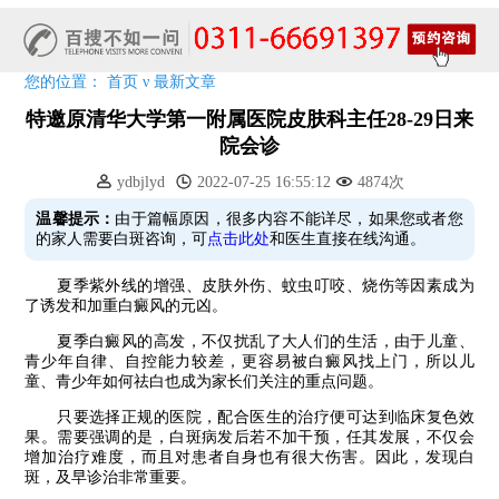
预约从速!远大白转黑分享活动即将开幕!特邀北京专家来院坐诊!
恭贺伍德镜检查系统成功落户!暑期超强福利点击领取!
您的位置：
首页
ν
最新文章
特邀原清华大学第一附属医院皮肤科主任28-29日来
院会诊
ydbjlyd
2022-07-25 16:55:12
4874次
温馨提示：
由于篇幅原因，很多内容不能详尽，如果您或者您
的家人需要白斑咨询，可
点击此处
和医生直接在线沟通。
夏季紫外线的增强、皮肤外伤、蚊虫叮咬、烧伤等因素成为
了诱发和加重白癜风的元凶。
夏季白癜风的高发，不仅扰乱了大人们的生活，由于儿童、
青少年自律、自控能力较差，更容易被白癜风找上门，所以儿
童、青少年如何祛白也成为家长们关注的重点问题。
只要选择正规的医院，配合医生的治疗便可达到临床复色效
果。需要强调的是，白斑病发后若不加干预，任其发展，不仅会
增加治疗难度，而且对患者自身也有很大伤害。因此，发现白
斑，及早诊治非常重要。