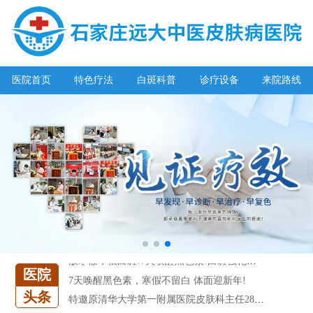
阳春三月·抗白复发——远大白斑抗复发活动开启!
放寒假，祛白斑!7天唤醒黑色素!白斑强化诊疗进行中!
医院首页
特色疗法
白斑科普
诊疗设备
来院路线
7天唤醒黑色素，寒假不留白 体面迎新年!
特邀原清华大学第一附属医院皮肤科主任28-29日来院会诊
预约从速!远大白转黑分享活动即将开幕!特邀北京专家来院坐诊!
恭贺伍德镜检查系统成功落户!暑期超强福利点击领取!
【世界白癜风日】白斑0元普查，更有多重福利千万别错过!
欢乐六一 “粽”享端午——彩绘童画世界 留住美丽瞬间
五一关爱全民皮肤健康，到院领取价值2240元白斑诊疗金!
清明小长假，2022春季白斑抗复发诊疗援助活动开启!
阳春三月·抗白复发——远大白斑抗复发活动开启!
放寒假，祛白斑!7天唤醒黑色素!白斑强化诊疗进行中!
医院
7天唤醒黑色素，寒假不留白 体面迎新年!
头条
特邀原清华大学第一附属医院皮肤科主任28-29日来院会诊