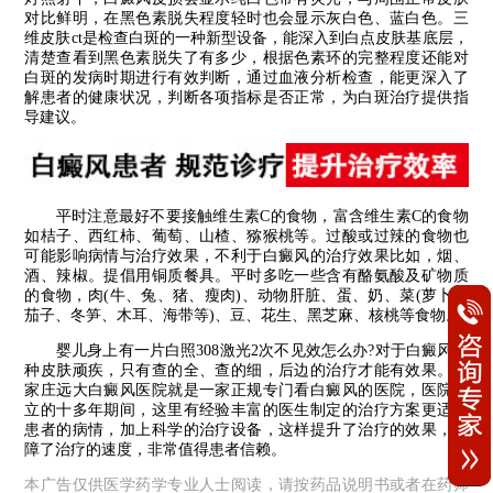
对比鲜明，在黑色素脱失程度轻时也会显示灰白色、蓝白色。三
维皮肤ct是检查白斑的一种新型设备，能深入到白点皮肤基底层，
清楚查看到黑色素脱失了有多少，根据色素环的完整程度还能对
白斑的发病时期进行有效判断，通过血液分析检查，能更深入了
解患者的健康状况，判断各项指标是否正常，为白斑治疗提供指
导建议。
平时注意最好不要接触维生素C的食物，富含维生素C的食物
如桔子、西红柿、葡萄、山楂、猕猴桃等。过酸或过辣的食物也
可能影响病情与治疗效果，不利于白癜风的治疗效果比如，烟、
酒、辣椒。提倡用铜质餐具。平时多吃一些含有酪氨酸及矿物质
的食物，肉(牛、兔、猪、瘦肉)、动物肝脏、蛋、奶、菜(萝卜、
茄子、冬笋、木耳、海带等)、豆、花生、黑芝麻、核桃等食物。
婴儿身上有一片白照308激光2次不见效怎么办?对于白癜风这
种皮肤顽疾，只有查的全、查的细，后边的治疗才能有效果。石
家庄远大白癜风医院就是一家正规专门看白癜风的医院，医院成
立的十多年期间，这里有经验丰富的医生制定的治疗方案更适合
患者的病情，加上科学的治疗设备，这样提升了治疗的效果，保
障了治疗的速度，非常值得患者信赖。
本广告仅供医学药学专业人士阅读，请按药品说明书或者在药师