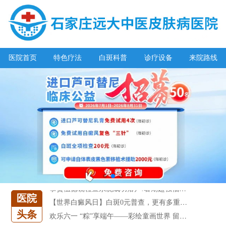
医院首页
特色疗法
白斑科普
诊疗设备
来院路线
阳春三月·抗白复发——远大白斑抗复发活动开启!
放寒假，祛白斑!7天唤醒黑色素!白斑强化诊疗进行中!
7天唤醒黑色素，寒假不留白 体面迎新年!
特邀原清华大学第一附属医院皮肤科主任28-29日来院会诊
预约从速!远大白转黑分享活动即将开幕!特邀北京专家来院坐诊!
恭贺伍德镜检查系统成功落户!暑期超强福利点击领取!
医院
【世界白癜风日】白斑0元普查，更有多重福利千万别错过!
头条
欢乐六一 “粽”享端午——彩绘童画世界 留住美丽瞬间