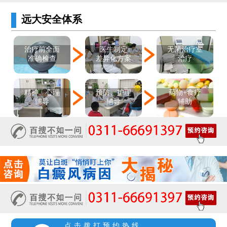
远大安全体系
医生制定
治疗前全面
无菌治疗室
差异化方案
准确检查
治疗
精神、心理
预防、护理
药物+食疗
辅导
辅导
辅助
点击拨打预约热线