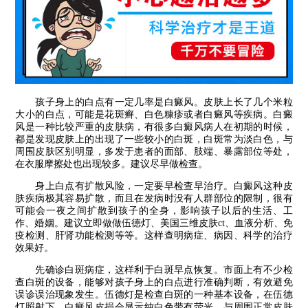
孩子身上的白点有一定几率是白癜风。皮肤上长了几个米粒
大小的白点，可能是花斑癣、白色糠疹或者白癜风等疾病。白癜
风是一种比较严重的皮肤病，有很多白癜风病人在初期的时候，
都是发现皮肤上的出现了一些较小的白斑，白斑常为淡白色，与
周围皮肤区别明显，多发于患者的面部、肢端、暴露部位等处，
在衣服摩擦处也出现较多。建议尽早做检查。
身上白点有扩散风险，一定要早检查早治疗。白癜风这种皮
肤疾病极其容易扩散，而且在发病时没有人群部位的限制，很有
可能会一夜之间扩散到孩子的全身，影响孩子以后的生活、工
作、婚姻。建议立即做做伍德灯、美国三维皮肤ct、血液分析、免
疫检测、肝肾功能检测等等。这样查明病症、病因、科学的治疗
效果好。
先确诊白斑病症，这样利于白斑早点恢复。市面上有不少检
查白斑的设备，能够对孩子身上的白点进行准确判断，有效避免
误诊误治现象发生。伍德灯是检查白斑的一种基本设备，在伍德
灯照射下，白癜风皮损会显示纯白色带有荧光，与周围正常皮肤