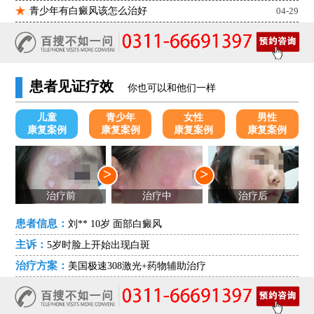
青少年有白癜风该怎么治好
04-29
患者见证疗效
你也可以和他们一样
儿童
青少年
女性
男性
康复案例
康复案例
康复案例
康复案例
>
>
治疗前
治疗中
治疗后
患者信息：
刘** 10岁 面部白癜风
主诉：
5岁时脸上开始出现白斑
治疗方案：
美国极速308激光+药物辅助治疗