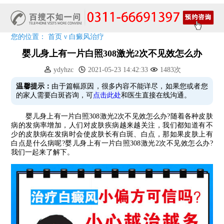
五一关爱全民皮肤健康，到院领取价值2240元白斑诊疗金!
清明小长假，2022春季白斑抗复发诊疗援助活动开启!
阳春三月·抗白复发——远大白斑抗复发活动开启!
您的位置：
首页
ν
白癜风治疗
放寒假，祛白斑!7天唤醒黑色素!白斑强化诊疗进行中!
婴儿身上有一片白照308激光2次不见效怎么办
7天唤醒黑色素，寒假不留白 体面迎新年!
ydyhzc
2021-05-23 14:42:33
1483次
特邀原清华大学第一附属医院皮肤科主任28-29日来院会诊
预约从速!远大白转黑分享活动即将开幕!特邀北京专家来院坐诊!
温馨提示：
由于篇幅原因，很多内容不能详尽，如果您或者您
的家人需要白斑咨询，可
点击此处
和医生直接在线沟通。
恭贺伍德镜检查系统成功落户!暑期超强福利点击领取!
婴儿身上有一片白照308激光2次不见效怎么办?随着各种皮肤
病的发病率增加，人们对皮肤疾病越来越关注，我们都知道有不
少的皮肤病在发病时会使皮肤长有白斑、白点，那如果皮肤上有
白点是什么病呢?婴儿身上有一片白照308激光2次不见效怎么办?
我们一起来了解下。