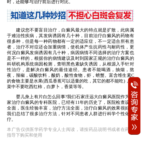
时，还能够与治疗前后进行对比。
建议您不要盲目治疗，白癜风最大的特点就是扩散，此病属
于难治性疾病，其发病诱因有几十种，目前治疗白癜风的药物有
很多种，但是每一种药物都有一定的适应症，不一定适合所有患
者，治疗不对症还会加重病情，使机体产生抗药性与耐药性，更
何况白癜风发病诱因有几十种，病因病情不同选择的治疗方案也
是不一样的，根据你的病情建议及时到国家正规的治疗白癜风的
科研机构系统病因检测，查明黑色素缺失诱因，从根源入手针对
性治疗，是解决白癜风的最佳途径。患者不能喝酒，抽烟，熬
夜，辣椒，碳酸饮料，酸奶，酸性食物，虾，螃蟹。富含维生素C
的食物主要是水果(西瓜香蕉可以适量的吃，其它的都不能吃)，蔬
菜中不要吃西红柿，白萝卜，香菜等等。
婴儿身上有片白怎么回事?我们石家庄远大白癜风医院作为一
家治疗白癜风的专科医院，已经有11年的历史了，医院检查设备
全面，医生经验丰富，治疗方法全面，治疗白癜风的效果很好。
我们总结了很多治疗方法，针对不同患者人群进行科学个性化治
疗。
本广告仅供医学药学专业人士阅读，请按药品说明书或者在药师
指导下购买和使用