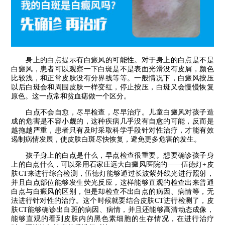
身上的白点提示有白癜风的可能性。对于身上的白点是不是
白癜风，患者可以观察一下白斑是不是表面光滑没有皮屑，颜色
比较浅，和正常皮肤没有分界线等等。一般情况下，白癜风按压
以后白斑会和周围皮肤一样变红，停止按压，白斑又会慢慢恢复
原色。这一点常和贫血痣做一个区分。
白点不会自愈，尽早检查，尽早治疗。儿童白癜风对孩子造
成的危害是不容小觑的，这种疾病几乎没有自愈的可能，反而是
越拖越严重，患者只有及时采取科学手段针对性治疗，才能有效
遏制病情发展，使皮肤白斑尽快恢复，避免更多危害的发生。
孩子身上的白点是什么，早点检查很重要。想要确诊孩子身
上的白点什么，可以采用石家庄远大白癜风医院的——伍德灯+皮
肤CT来进行综合检测，伍德灯能够通过长波紫外线光进行照射，
并且白点部位能够发生荧光反应，这样能够直观的检查出来普通
白点与白癜风的区别，但是却检查不出白点的病因、病情等，无
法进行针对性的治疗。这个时候就要结合皮肤CT进行检测了，皮
肤CT能够确诊出白斑的病因、病情，并且还能够高清动态成像，
能够直观的看到皮肤内的黑色素细胞的生存情况，在进行治疗