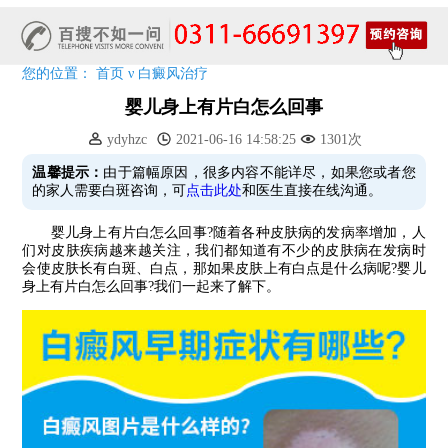
预约从速!远大白转黑分享活动即将开幕!特邀北京专家来院坐诊!
恭贺伍德镜检查系统成功落户!暑期超强福利点击领取!
您的位置：
首页
ν
白癜风治疗
婴儿身上有片白怎么回事
ydyhzc
2021-06-16 14:58:25
1301次
温馨提示：
由于篇幅原因，很多内容不能详尽，如果您或者您
的家人需要白斑咨询，可
点击此处
和医生直接在线沟通。
婴儿身上有片白怎么回事?随着各种皮肤病的发病率增加，人
们对皮肤疾病越来越关注，我们都知道有不少的皮肤病在发病时
会使皮肤长有白斑、白点，那如果皮肤上有白点是什么病呢?婴儿
身上有片白怎么回事?我们一起来了解下。