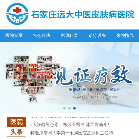
阳春三月·抗白复发——远大白斑抗复发活动开启!
放寒假，祛白斑!7天唤醒黑色素!白斑强化诊疗进行中!
医院首页
特色疗法
白斑科普
诊疗设备
来院路线
7天唤醒黑色素，寒假不留白 体面迎新年!
特邀原清华大学第一附属医院皮肤科主任28-29日来院会诊
预约从速!远大白转黑分享活动即将开幕!特邀北京专家来院坐诊!
恭贺伍德镜检查系统成功落户!暑期超强福利点击领取!
【世界白癜风日】白斑0元普查，更有多重福利千万别错过!
欢乐六一 “粽”享端午——彩绘童画世界 留住美丽瞬间
五一关爱全民皮肤健康，到院领取价值2240元白斑诊疗金!
清明小长假，2022春季白斑抗复发诊疗援助活动开启!
阳春三月·抗白复发——远大白斑抗复发活动开启!
放寒假，祛白斑!7天唤醒黑色素!白斑强化诊疗进行中!
医院
7天唤醒黑色素，寒假不留白 体面迎新年!
头条
特邀原清华大学第一附属医院皮肤科主任28-29日来院会诊