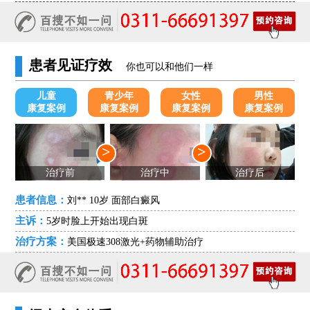
患者见证疗效
你也可以和他们一样
儿童
青少年
女性
男性
康复案例
康复案例
康复案例
康复案例
>
>
治疗前
治疗中
治疗后
患者信息：
刘** 10岁 面部白癜风
主诉：
5岁时脸上开始出现白斑
治疗方案：
美国极速308激光+药物辅助治疗