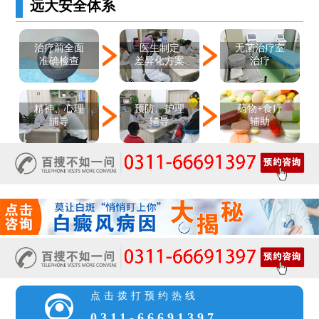
远大安全体系
医生制定
治疗前全面
无菌治疗室
差异化方案
准确检查
治疗
精神、心理
预防、护理
药物+食疗
辅导
辅导
辅助
点击拨打预约热线
0311-66691397