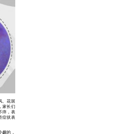
风、花斑
，家长们
不痒，表
些症状表
小觑的，