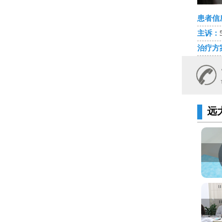
患者信
主诉：
治疗方
远