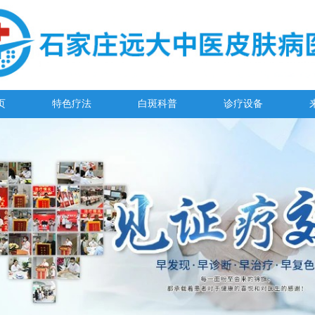
页
特色疗法
白斑科普
诊疗设备
阳春三月·抗白复发——远大白斑抗复发活动开启!
放寒假，祛白斑!7天唤醒黑色素!白斑强化诊疗进行中!
7天唤醒黑色素，寒假不留白 体面迎新年!
特邀原清华大学第一附属医院皮肤科主任28-29日来院会诊
预约从速!远大白转黑分享活动即将开幕!特邀北京专家来院坐诊!
恭贺伍德镜检查系统成功落户!暑期超强福利点击领取!
【世界白癜风日】白斑0元普查，更有多重福利千万别错过!
欢乐六一 “粽”享端午——彩绘童画世界 留住美丽瞬间
五一关爱全民皮肤健康，到院领取价值2240元白斑诊疗金!
清明小长假，2022春季白斑抗复发诊疗援助活动开启!
阳春三月·抗白复发——远大白斑抗复发活动开启!