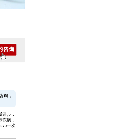
咨询，
断进步，
肤疾病，
vb一次