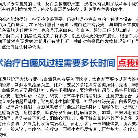
病几乎没有自愈的可能，反而是越拖越严重，患者只有及时采取科学手段
能有效遏制病情发展，使皮肤白斑尽快恢复，避免更多危害的发生。
才能治得好，科学检测很重要。伍德灯是检查白点的一种基本设备，
白点是白癜风，在伍德灯照射下会显示纯白色带有荧光，与周围正常皮
黑色素脱失程度轻时，也会呈现灰白色、蓝白色。通过三维皮肤ct的进一
楚了解白点下的黑色素脱失了有多少，以直观动态的形式展现，根据白点在
像还能对白斑发病时期进行有效判断，并能对白癜风的发病情况进行科
白点治疗提供科学依据。
的护理方法有哪些?白癜风患者要合理饮食，饮食方面要多以富含维
的坚果，新鲜水果蔬菜为主。此外，要忌的食物则有各类海鲜，烟酒，辛
。白癜风患者要调摄精神，保持乐观情绪，要注意精神调节，保持开朗豁
的心态，避免焦虑、忧愁、悲哀、愤怒等不良情绪刺激，注意劳逸结合，
建立良好的起居规律，避免机体生物钟紊乱、神经内分泌失调。白癜风患
炼，提高身体机能，白癜风患者平时要注意锻炼身体，增强体质，提高机
免感冒发热、扁桃体炎、咽炎等发生而引起病情复发、加重。白癜风患者
范治疗，首先要放下包袱，消除心理压力，要了解白癜风不具有传染性，
有什么影响。如果是初发病或病程短、面积小者，一般均能恢复，所以要
疗，一般来说，年龄小、病程短、面积小者容易恢复，而年龄大、病程长
较难。