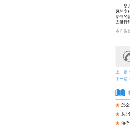
婴儿身
风的专
治白的
去进行
本广告
上一篇
下一篇
怎么
从3
治疗