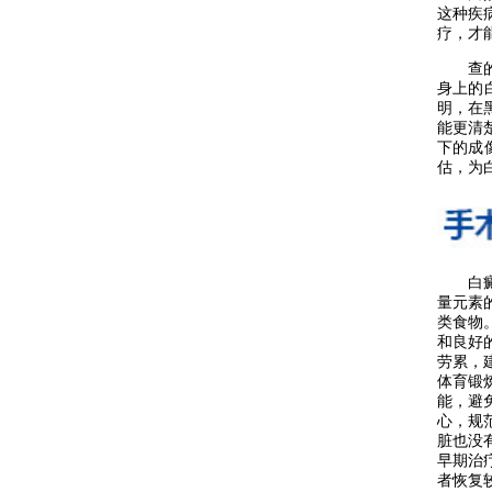
这种疾
疗，才
查的准
身上的
明，在
能更清
下的成
估，为
白癜风
量元素
类食物
和良好
劳累，
体育锻
能，避
心，规
脏也没
早期治
者恢复