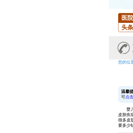
医
头
您的位
温馨
可
点
婴儿身
皮肤疾
很多皮
要多少