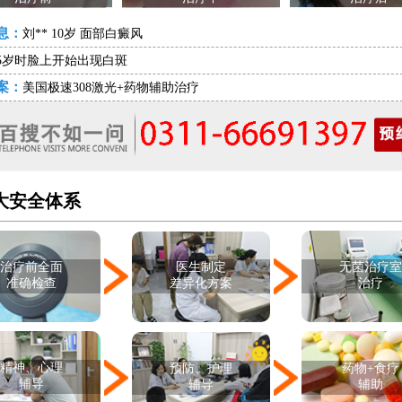
息：
刘** 10岁 面部白癜风
5岁时脸上开始出现白斑
案：
美国极速308激光+药物辅助治疗
大安全体系
治疗前全面
医生制定
无菌治疗
准确检查
差异化方案
治疗
精神、心理
预防、护理
药物+食疗
辅导
辅导
辅助