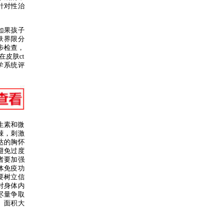
针对性治
如果孩子
肤界限分
步检查，
皮肤ct
学系统评
生素和微
辣，刺激
达的胸怀
避免过度
者要加强
体免疫功
要树立信
对身体内
尽量争取
、面积大