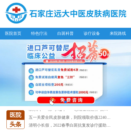
医院首页
特色疗法
白斑科普
诊疗设备
来院路线
阳春三月·抗白复发——远大白斑抗复发活动开启!
放寒假，祛白斑!7天唤醒黑色素!白斑强化诊疗进行中!
7天唤醒黑色素，寒假不留白 体面迎新年!
特邀原清华大学第一附属医院皮肤科主任28-29日来院会诊
预约从速!远大白转黑分享活动即将开幕!特邀北京专家来院坐诊!
恭贺伍德镜检查系统成功落户!暑期超强福利点击领取!
【世界白癜风日】白斑0元普查，更有多重福利千万别错过!
欢乐六一 “粽”享端午——彩绘童画世界 留住美丽瞬间
医院
五一关爱全民皮肤健康，到院领取价值2240元白斑诊疗金!
头条
清明小长假，2022春季白斑抗复发诊疗援助活动开启!