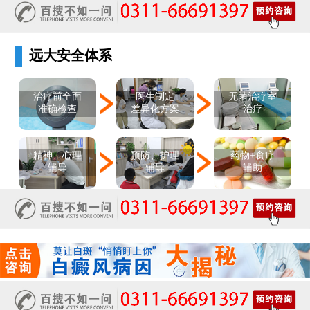
远大安全体系
医生制定
治疗前全面
无菌治疗室
差异化方案
准确检查
治疗
精神、心理
预防、护理
药物+食疗
辅导
辅导
辅助