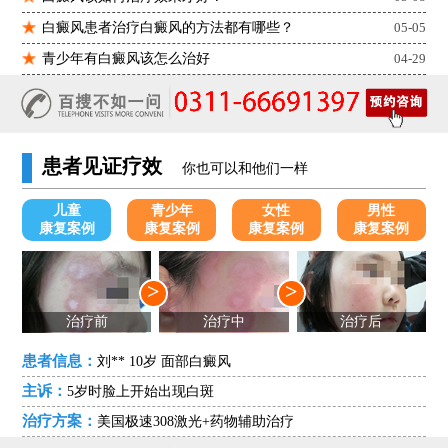
白癜风患者治疗白癜风的方法都有哪些？
05-05
青少年有白癜风该怎么治好
04-29
患者见证疗效
你也可以和他们一样
儿童
青少年
女性
男性
康复案例
康复案例
康复案例
康复案例
>
>
治疗前
治疗中
治疗后
患者信息：
刘** 10岁 面部白癜风
主诉：
5岁时脸上开始出现白斑
治疗方案：
美国极速308激光+药物辅助治疗