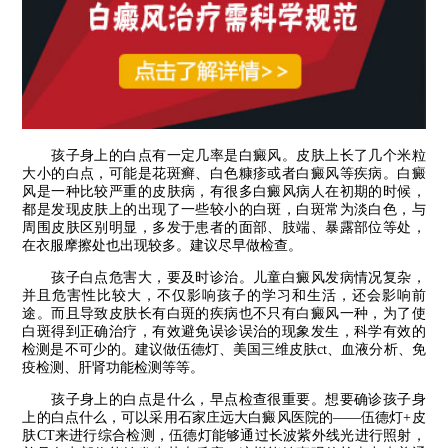
孩子身上的白点有一定几率是白癜风。皮肤上长了几个米粒
大小的白点，可能是花斑癣、白色糠疹或者白癜风等疾病。白癜
风是一种比较严重的皮肤病，有很多白癜风病人在初期的时候，
都是发现皮肤上的出现了一些较小的白斑，白斑常为淡白色，与
周围皮肤区别明显，多发于患者的面部、肢端、暴露部位等处，
在衣服摩擦处也出现较多。建议尽早做检查。
孩子白点危害大，要及时诊治。儿童白癜风发病情况复杂，
并且危害性比较大，不仅影响孩子的学习和生活，还会影响前
途。而且导致皮肤长有白斑的疾病也不只有白癜风一种，为了使
白斑得到正确治疗，有效避免误诊误治的现象发生，科学有效的
检测是不可少的。建议做伍德灯、美国三维皮肤ct、血液分析、免
疫检测、肝肾功能检测等等。
孩子身上的白点是什么，早点检查很重要。想要确诊孩子身
上的白点什么，可以采用石家庄远大白癜风医院的——伍德灯+皮
肤CT来进行综合检测，伍德灯能够通过长波紫外线光进行照射，