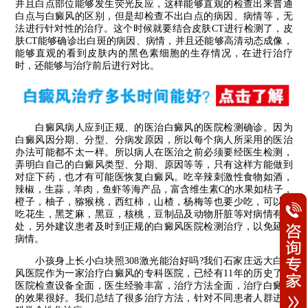
并且白点部位能够发生荧光反应，这样能够直观的检查出来普通
白点与白癜风的区别，但是却检查不出白点的病因、病情等，无
法进行针对性的治疗。这个时候就要结合皮肤CT进行检测了，皮
肤CT能够确诊出白斑的病因、病情，并且还能够高清动态成像，
能够直观的看到皮肤内的黑色素细胞的生存情况，在进行治疗
时，还能够与治疗前后进行对比。
白癜风病人应到正规、的医治白癜风的医院检测确诊。因为
白癜风因分期、分型、分病发原因，所以每个病人所采用的医治
办法可能都不太一样。所以病人在医治之前必须要经医生检测，
弄明白自己的白癜风类型、分期、原因等等，只有这样方能做到
对症下药，也才有可能医恢复白癜风。吃辛辣刺激性食物如酒，
辣椒，生蒜，羊肉，鱼虾等海产品，富含维生素C的水果如桔子，
橙子，柚子，猕猴桃，西红柿，山楂，杨梅等也要少吃，可以多
吃花生，黑芝麻，黑豆，核桃，豆制品及动物肝脏等对病情有好
处，另外建议患者及时到正规的白癜风医院检测治疗，以免延误
病情。
小孩身上长小白块照308激光能治好吗?我们石家庄远大白癜
风医院作为一家治疗白癜风的专科医院，已经有11年的历史了，
医院检查设备全面，医生经验丰富，治疗方法全面，治疗白癜风
的效果很好。我们总结了很多治疗方法，针对不同患者人群进行