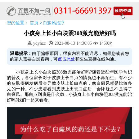
阳春三月·抗白复发——远大白斑抗复发活动开启!
放寒假，祛白斑!7天唤醒黑色素!白斑强化诊疗进行中!
7天唤醒黑色素，寒假不留白 体面迎新年!
您的位置：
首页
ν
白癜风治疗
特邀原清华大学第一附属医院皮肤科主任28-29日来院会诊
小孩身上长小白块照308激光能治好吗
预约从速!远大白转黑分享活动即将开幕!特邀北京专家来院坐诊!
ydyhzc
2021-08-13 14:36:05
1459次
恭贺伍德镜检查系统成功落户!暑期超强福利点击领取!
温馨提示：
由于篇幅原因，很多内容不能详尽，如果您或者您
的家人需要白斑咨询，可
点击此处
和医生直接在线沟通。
小孩身上长小白块照308激光能治好吗?随着近些年医学常识
的普及，各位家长对于皮肤上长白点的情况也不再陌生。有不少
的皮肤疾病发病后会导致皮肤上长白点的，像白癜风就是比较多
见的一种。不少患者看到皮肤上出现白点后，会怀疑是不是得了
白癜风。那白点到底是什么病，小孩身上长小白块照308激光能治
好吗?我们一起来看看。