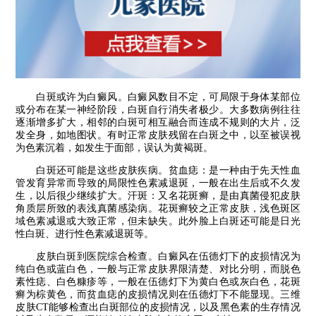
白斑或许为白癜风。白癜风数目不定，可局限于身体某部位
或分布在某一神经阶段，白斑自行消失者极少。大多数病例往往
逐渐增多扩大，相邻的白斑可相互融合而连成不规则的大片，泛
发全身，如地图状。有时正常皮肤残留在白斑之中，以至被误视
为色素沉着，如发生于面部，误认为黄褐斑。
白斑还可能是这些皮肤疾病。贫血痣：是一种由于先天性血
管发育异常而导致的局限性色素减退斑，一般在出生后或不久发
生，以后很少继续扩大。汗斑：又名花斑癣，是由真菌侵犯皮肤
角质层所致的表浅真菌感染病。花斑癣较之正常皮肤，浅色斑区
域色素减退或大致正常，但未缺失。此外脸上白斑还可能是日光
性白斑、进行性色素减退斑等。
皮肤白斑到医院综合检查。白癜风在伍德灯下的皮损情况为
纯白色或蓝白色，一般与正常皮肤界限清楚、对比分明，而脱色
素性痣、白色糠疹等，一般在伍德灯下为黄白色或灰白色，花斑
癣为棕黄色，而贫血痣的皮损情况则在伍德灯下不能显现。三维
皮肤CT能够检查出白斑部位的皮损情况，以及黑色素的生存情况