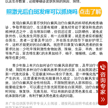
以及生存数量，还能够确诊皮肤疾病的病因、病情。
发现白癜风后要尽快到白癜风治疗白癜风的科研机构检查确
诊，争取早期治疗。生活要有规律，避免经常处于紧张和焦虑的
精神状态之中，适当增加日晒，但切忌过度，以防晒伤，避免皮
肤外伤，以免发生同形反应，有一点很重要，就是患者应积极配
合医生。患者一定要及早治疗，并在医生的指导下做好护理工
作，这样才能更好的治白癜风。祝您早日康复!白癜风患者的饮食
要求比如：少吃辛辣刺激性食物如酒、辣椒、生蒜、羊肉、鱼虾
等海产品，富含维生素C的水果如桔子、柚子、猕猴桃、山楂、杨
梅等也要少吃。
青少年脸上有片白如何诊疗?白癜风容易扩散，及早治疗十分
关键。我院有多种治疗白癜风效果突出的仪器，比如美国进口的
新一代激光设备，它是极速308nm准分子激光。是一种氯化氙气体
产生的光，比普通紫外线光能量持久稳定，治疗白癜风安全高
效。治疗白癜风安全性特别高，不限制照射的人群和部位。激光
能量稳定集中，可以通过方形光斑照射在白斑局部。治疗白癜风
时间短、恢复快、无痛无创。可以有效的促进黑色素生成，加快
机体新陈代谢，有利于解决黑色素生成的问题。
本广告仅供医学药学专业人士阅读，请按药品说明书或者在药师
指导下购买和使用