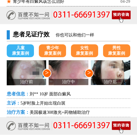
青少年有白癜风该怎么治好
04-29
患者见证疗效
你也可以和他们一样
儿童
青少年
女性
男性
康复案例
康复案例
康复案例
康复案例
>
>
治疗前
治疗中
治疗后
患者信息：
刘** 10岁 面部白癜风
主诉：
5岁时脸上开始出现白斑
治疗方案：
美国极速308激光+药物辅助治疗