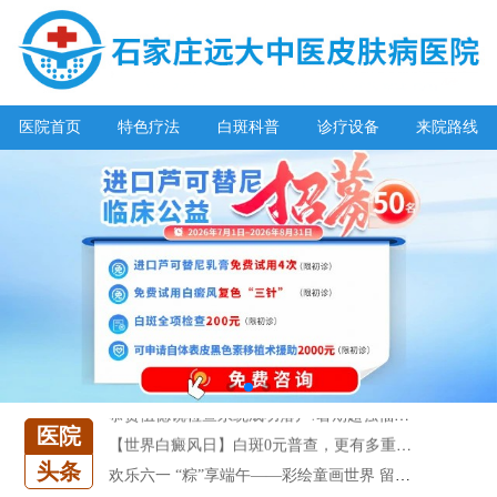
医院首页
特色疗法
白斑科普
诊疗设备
来院路线
阳春三月·抗白复发——远大白斑抗复发活动开启!
放寒假，祛白斑!7天唤醒黑色素!白斑强化诊疗进行中!
7天唤醒黑色素，寒假不留白 体面迎新年!
特邀原清华大学第一附属医院皮肤科主任28-29日来院会诊
预约从速!远大白转黑分享活动即将开幕!特邀北京专家来院坐诊!
恭贺伍德镜检查系统成功落户!暑期超强福利点击领取!
医院
【世界白癜风日】白斑0元普查，更有多重福利千万别错过!
头条
欢乐六一 “粽”享端午——彩绘童画世界 留住美丽瞬间