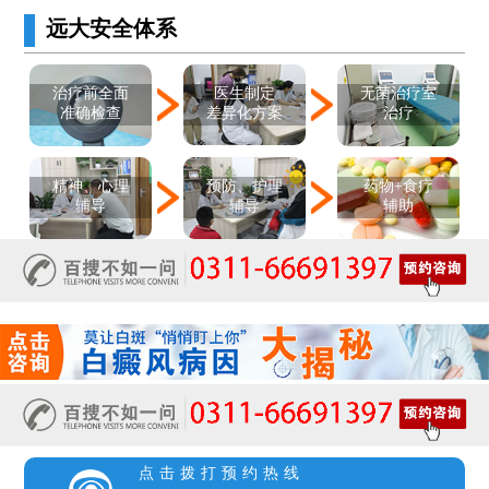
远大安全体系
医生制定
治疗前全面
无菌治疗室
差异化方案
准确检查
治疗
精神、心理
预防、护理
药物+食疗
辅导
辅导
辅助
点击拨打预约热线