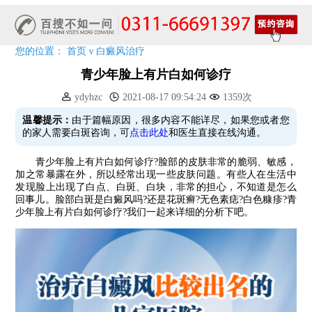
五一关爱全民皮肤健康，到院领取价值2240元白斑诊疗金!
清明小长假，2022春季白斑抗复发诊疗援助活动开启!
阳春三月·抗白复发——远大白斑抗复发活动开启!
您的位置：
首页
ν
白癜风治疗
放寒假，祛白斑!7天唤醒黑色素!白斑强化诊疗进行中!
青少年脸上有片白如何诊疗
7天唤醒黑色素，寒假不留白 体面迎新年!
ydyhzc
2021-08-17 09:54:24
1359次
特邀原清华大学第一附属医院皮肤科主任28-29日来院会诊
预约从速!远大白转黑分享活动即将开幕!特邀北京专家来院坐诊!
温馨提示：
由于篇幅原因，很多内容不能详尽，如果您或者您
的家人需要白斑咨询，可
点击此处
和医生直接在线沟通。
恭贺伍德镜检查系统成功落户!暑期超强福利点击领取!
青少年脸上有片白如何诊疗?脸部的皮肤非常的脆弱、敏感，
加之常暴露在外，所以经常出现一些皮肤问题。有些人在生活中
发现脸上出现了白点、白斑、白块，非常的担心，不知道是怎么
回事儿。脸部白斑是白癜风吗?还是花斑癣?无色素痣?白色糠疹?青
少年脸上有片白如何诊疗?我们一起来详细的分析下吧。