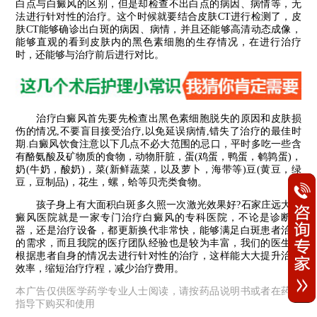
白点与白癜风的区别，但是却检查不出白点的病因、病情等，无
法进行针对性的治疗。这个时候就要结合皮肤CT进行检测了，皮
肤CT能够确诊出白斑的病因、病情，并且还能够高清动态成像，
能够直观的看到皮肤内的黑色素细胞的生存情况，在进行治疗
时，还能够与治疗前后进行对比。
治疗白癜风首先要先检查出黑色素细胞脱失的原因和皮肤损
伤的情况,不要盲目接受治疗,以免延误病情,错失了治疗的最佳时
期.白癜风饮食注意以下几点不必大范围的忌口，平时多吃一些含
有酪氨酸及矿物质的食物，动物肝脏，蛋(鸡蛋，鸭蛋，鹌鹑蛋)，
奶(牛奶，酸奶)，菜(新鲜蔬菜，以及萝卜，海带等)豆(黄豆，绿
豆，豆制品)，花生，螺，蛤等贝壳类食物。
孩子身上有大面积白斑多久照一次激光效果好?石家庄远大白
癜风医院就是一家专门治疗白癜风的专科医院，不论是诊断仪
器，还是治疗设备，都更新换代非常快，能够满足白斑患者治白
的需求，而且我院的医疗团队经验也是较为丰富，我们的医生会
根据患者自身的情况去进行针对性的治疗，这样能大大提升治疗
效率，缩短治疗疗程，减少治疗费用。
本广告仅供医学药学专业人士阅读，请按药品说明书或者在药师
指导下购买和使用