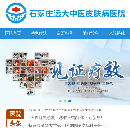
阳春三月·抗白复发——远大白斑抗复发活动开启!
放寒假，祛白斑!7天唤醒黑色素!白斑强化诊疗进行中!
医院首页
特色疗法
白斑科普
诊疗设备
来院路线
7天唤醒黑色素，寒假不留白 体面迎新年!
特邀原清华大学第一附属医院皮肤科主任28-29日来院会诊
预约从速!远大白转黑分享活动即将开幕!特邀北京专家来院坐诊!
恭贺伍德镜检查系统成功落户!暑期超强福利点击领取!
【世界白癜风日】白斑0元普查，更有多重福利千万别错过!
欢乐六一 “粽”享端午——彩绘童画世界 留住美丽瞬间
五一关爱全民皮肤健康，到院领取价值2240元白斑诊疗金!
清明小长假，2022春季白斑抗复发诊疗援助活动开启!
阳春三月·抗白复发——远大白斑抗复发活动开启!
放寒假，祛白斑!7天唤醒黑色素!白斑强化诊疗进行中!
医院
7天唤醒黑色素，寒假不留白 体面迎新年!
头条
特邀原清华大学第一附属医院皮肤科主任28-29日来院会诊