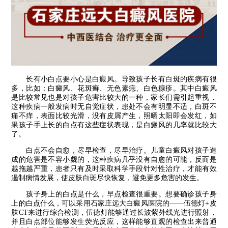
长有小白点要小心是白癜风。导致孩子长有白斑的疾病有很
多，比如：白癜风、花斑癣、无色素痣、白色糠疹。其中白癜风
是比较常见也是对孩子危害比较大的一种，家长们需引起重视，
这种疾病一般发病时无自觉症状，患处不会有明显不适，白斑不
痛不痒，表面比较光滑，没有皮屑产生，照晒太阳即会发红，如
果孩子手上长的白点有这些症状表现，是白癜风的几率就比较大
了。
白点不会自愈，尽早检查，尽早治疗。儿童白癜风对孩子造
成的危害是不容小觑的，这种疾病几乎没有自愈的可能，反而是
越拖越严重，患者只有及时采取科学手段针对性治疗，才能有效
遏制病情发展，使皮肤白斑尽快恢复，避免更多危害的发生。
孩子身上的白点是什么，早点检查很重要。想要确诊孩子身
上的白点什么，可以采用石家庄远大白癜风医院的——伍德灯+皮
肤CT来进行综合检测，伍德灯能够通过长波紫外线光进行照射，
并且白点部位能够发生荧光反应，这样能够直观的检查出来普通