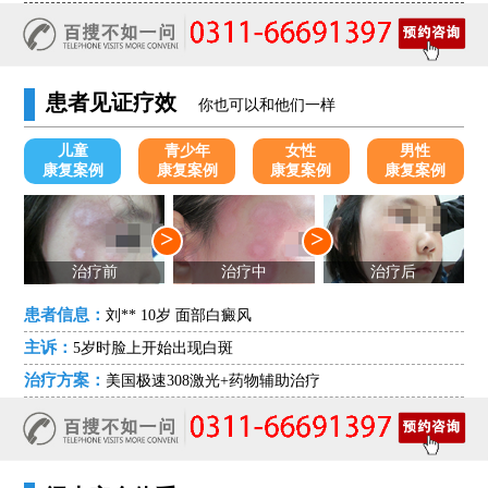
患者见证疗效
你也可以和他们一样
儿童
青少年
女性
男性
康复案例
康复案例
康复案例
康复案例
>
>
治疗前
治疗中
治疗后
患者信息：
刘** 10岁 面部白癜风
主诉：
5岁时脸上开始出现白斑
治疗方案：
美国极速308激光+药物辅助治疗