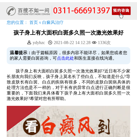
预约从速!远大白转黑分享活动即将开幕!特邀北京专家来院坐诊!
恭贺伍德镜检查系统成功落户!暑期超强福利点击领取!
您的位置：
首页
ν
白癜风治疗
孩子身上有大面积白斑多久照一次激光效果好
ydyhzc
2021-08-22 14:12:28
1336次
温馨提示：
由于篇幅原因，很多内容不能详尽，如果您或者您
的家人需要白斑咨询，可
点击此处
和医生直接在线沟通。
孩子身上有大面积白斑多久照一次激光效果好?近日有不少家
长朋友向我们反映，孩子身上莫名长了些白点，不知道是什么?导
致皮肤长有白斑、白点的疾病有很多，不同的皮肤白斑病具体的
处理方法也是不一样的，对于长有的异常白点进行正确判断是很
重要的，下面我们来具体看下孩子身上有大面积白斑多久照一次
激光效果好?希望对您有所帮助。