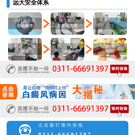
远大安全体系
医生制定
治疗前全面
无菌治疗室
差异化方案
准确检查
治疗
精神、心理
预防、护理
药物+食疗
辅导
辅导
辅助
点击拨打预约热线
0311-66691397