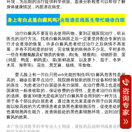
环境，为后期的治疗提供科学依据。血液分析检查可以帮你了解
身体健康情况，内脏潜在病变。
治疗白癜风不要盲目去使用药物，要到正规医院治疗，听从
医生的治疗方法。找准白癜风病因之后一定要坚持配合专家的治
疗才会逐渐的恢复，许多白癜风患者经过治疗之后病情不再发
展，并有不同程度的好转，完全恢复的病例亦不少见。平时多吃
一些含有酪氨酸及矿物质的食物，肉(兔、猪瘦肉)、动物肝脏、蛋
(鸡蛋、鸭蛋、鹌鹑蛋)、菜(新鲜蔬菜、以及萝卜、茄子、冬笋、
木耳、海带等)、花生、黑芝麻、核桃、等食物。
婴儿脸上有一片白只照uvb光能控制住吗?白癜风危害性是很
高的，确诊后要早点治疗。我院拥有较新的医疗设备和经验丰富
的医生，为患者治疗白斑提供有力保障。在治疗费用上也是按照
国家统一标准收取的，保证收费的合理性，是患者治疗白斑很好
的选择。极速308激光是临床治疗白癜风常会用到的一种方法，适
用于各个部位的白斑患者，通过激光光束直接作用于白斑局部，
能以较高效的方式增强患者皮肤黑色素细胞活性，促使患处的黑
色素细胞再生能力，改善病损处的黑色素细胞环境，达到治疗白
癜风的效果。
本广告仅供医学药学专业人士阅读，请按药品说明书或者在药师
指导下购买和使用