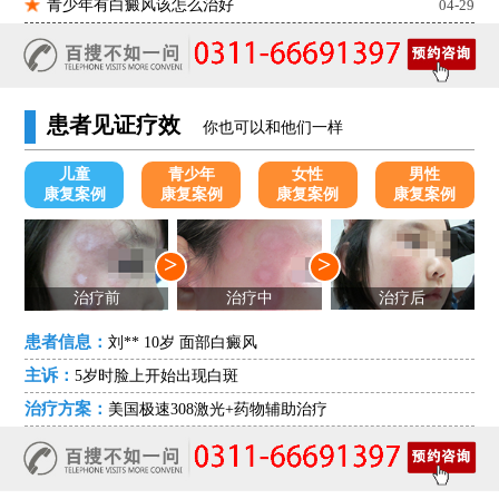
青少年有白癜风该怎么治好
04-29
患者见证疗效
你也可以和他们一样
儿童
青少年
女性
男性
康复案例
康复案例
康复案例
康复案例
>
>
治疗前
治疗中
治疗后
患者信息：
刘** 10岁 面部白癜风
主诉：
5岁时脸上开始出现白斑
治疗方案：
美国极速308激光+药物辅助治疗