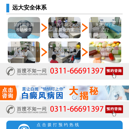
远大安全体系
医生制定
治疗前全面
无菌治疗室
差异化方案
准确检查
治疗
精神、心理
预防、护理
药物+食疗
辅导
辅导
辅助
点击拨打预约热线