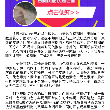
脸部出现白斑当心是白癜风。白癜风在初期时，出现的白斑
数量较少、面积较小。边缘不规则但是与正常皮肤边界分明，患
处的皮肤会比较光滑而且并没有疼痛和瘙痒的感觉。这个时期的
白斑分布并不规律，随着时间的推移，患处的白斑面积会逐渐增
大，也会向其他部位蔓延。白斑多为指甲或钱币大小，形状多表
现为近圆形、椭圆形、不规则形，界限一般很明显。
白斑还可能是其他皮肤疾病。白色糠疹：又名单纯糠疹，一
种多见于脸上的圆形、椭圆形减色斑，边界清晰，上覆少量细碎
灰白色的鳞屑，轻度瘙痒，可能与皮肤干燥、日晒等外在因素有
关。无色素痣：脸上有白斑也可能是无色素痣，无色素痣一般出
生即有或者出生后不久发生，单侧分布，持续终身不变，白斑边
缘无色素加深，不如白癜风那么明显。
到正规医院综合确诊白斑病症。白癜风在伍德灯下白斑一般
呈纯白色或蓝白色，与周围正常皮肤对比鲜明，界限清楚。美国
三维皮肤ct被称为黑色素细胞生长的监护神，能够高清动态成像直
接观察黑色素细胞的数量与存活质量，同时可以观察黑色素生长