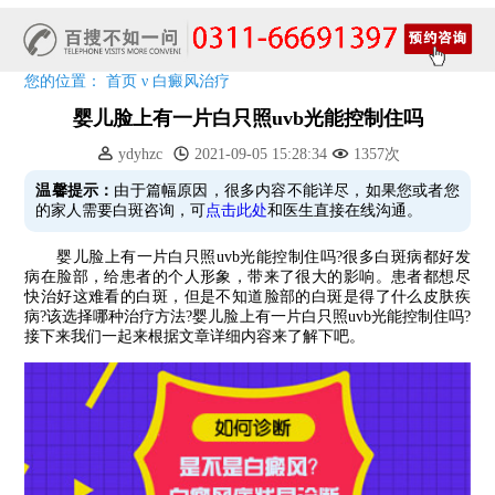
五一关爱全民皮肤健康，到院领取价值2240元白斑诊疗金!
清明小长假，2022春季白斑抗复发诊疗援助活动开启!
阳春三月·抗白复发——远大白斑抗复发活动开启!
您的位置：
首页
ν
白癜风治疗
放寒假，祛白斑!7天唤醒黑色素!白斑强化诊疗进行中!
婴儿脸上有一片白只照uvb光能控制住吗
7天唤醒黑色素，寒假不留白 体面迎新年!
特邀原清华大学第一附属医院皮肤科主任28-29日来院会诊
ydyhzc
2021-09-05 15:28:34
1357次
预约从速!远大白转黑分享活动即将开幕!特邀北京专家来院坐诊!
温馨提示：
由于篇幅原因，很多内容不能详尽，如果您或者您
的家人需要白斑咨询，可
点击此处
和医生直接在线沟通。
恭贺伍德镜检查系统成功落户!暑期超强福利点击领取!
婴儿脸上有一片白只照uvb光能控制住吗?很多白斑病都好发
病在脸部，给患者的个人形象，带来了很大的影响。患者都想尽
快治好这难看的白斑，但是不知道脸部的白斑是得了什么皮肤疾
病?该选择哪种治疗方法?婴儿脸上有一片白只照uvb光能控制住吗?
接下来我们一起来根据文章详细内容来了解下吧。