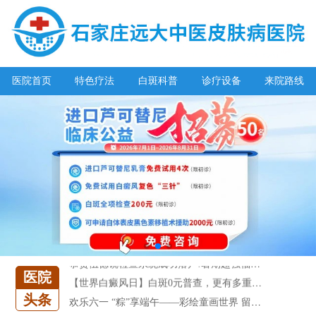
医院首页
特色疗法
白斑科普
诊疗设备
来院路线
阳春三月·抗白复发——远大白斑抗复发活动开启!
放寒假，祛白斑!7天唤醒黑色素!白斑强化诊疗进行中!
7天唤醒黑色素，寒假不留白 体面迎新年!
特邀原清华大学第一附属医院皮肤科主任28-29日来院会诊
预约从速!远大白转黑分享活动即将开幕!特邀北京专家来院坐诊!
恭贺伍德镜检查系统成功落户!暑期超强福利点击领取!
医院
【世界白癜风日】白斑0元普查，更有多重福利千万别错过!
头条
欢乐六一 “粽”享端午——彩绘童画世界 留住美丽瞬间