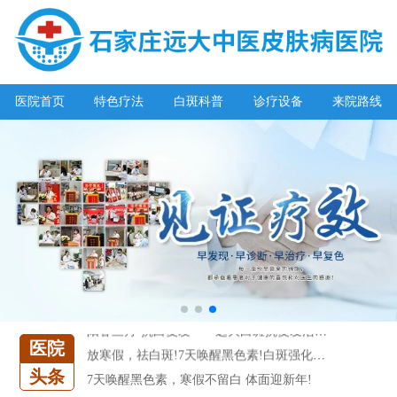
阳春三月·抗白复发——远大白斑抗复发活动开启!
医院首页
特色疗法
白斑科普
诊疗设备
来院路线
放寒假，祛白斑!7天唤醒黑色素!白斑强化诊疗进行中!
7天唤醒黑色素，寒假不留白 体面迎新年!
特邀原清华大学第一附属医院皮肤科主任28-29日来院会诊
预约从速!远大白转黑分享活动即将开幕!特邀北京专家来院坐诊!
恭贺伍德镜检查系统成功落户!暑期超强福利点击领取!
【世界白癜风日】白斑0元普查，更有多重福利千万别错过!
欢乐六一 “粽”享端午——彩绘童画世界 留住美丽瞬间
五一关爱全民皮肤健康，到院领取价值2240元白斑诊疗金!
清明小长假，2022春季白斑抗复发诊疗援助活动开启!
阳春三月·抗白复发——远大白斑抗复发活动开启!
医院
放寒假，祛白斑!7天唤醒黑色素!白斑强化诊疗进行中!
头条
7天唤醒黑色素，寒假不留白 体面迎新年!