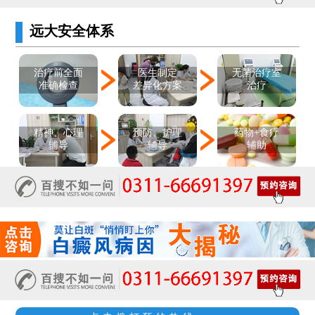
远大安全体系
医生制定
治疗前全面
无菌治疗室
差异化方案
准确检查
治疗
精神、心理
预防、护理
药物+食疗
辅导
辅导
辅助