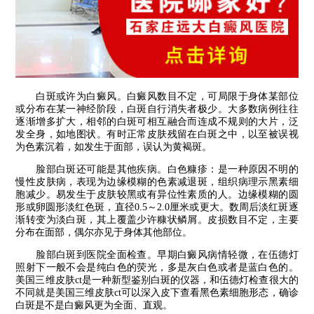
白斑或许为白癜风。白癜风数目不定，可局限于身体某部位
或分布在某一神经阶段，白斑自行消失者极少。大多数病例往往
逐渐增多扩大，相邻的白斑可相互融合而连成不规则的大片，泛
发全身，如地图状。有时正常皮肤残留在白斑之中，以至被误视
为色素沉着，如发生于面部，误认为黄褐斑。
脸部白斑还可能是其他疾病。白色糠疹：是一种原因不明的
慢性皮肤病，表现为边缘模糊的色素减退斑，组织病理示黑素细
胞减少。易发生于皮肤较黑或有异位性素质的人。边缘模糊的圆
形或卵圆形淡红色斑，直径0.5～2.0厘米或更大。数周后淡红斑逐
渐转变为淡白斑，其上覆盖少许糠状鳞屑。皮损数目不定，主要
分布在面部，偶尔亦见于身体其他部位。
脸部白斑到医院全面检查。早期白癜风病情轻微，在伍德灯
照射下一般不会是纯白色的荧光，多是灰白色或者是蓝白色的。
美国三维皮肤ct是一种新型鉴别白斑的仪器，和伍德灯检查很大的
不同就是美国三维皮肤ct可以深入皮下查看黑色素细胞形态，确诊
白斑是不是白癜风更为全面、直观。