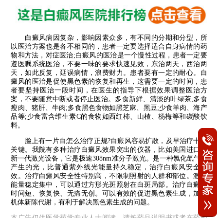
白癜风病因复杂，影响因素众多，有不同的分期和分型，所
以医治方案也是各不相同的，患者一定要选择适合自身病情的药
物和方法，对症医治;白癜风的医治是一个慢性过程，患者一定要
遵医嘱系统医治，不要一味的要求快速见效，东治两天，西治两
天，如此反复，延误病情，浪费财力。患者要有一定的耐心。白
癜风的医治是促使黑色素的恢复和再生，这需要一定的时间，患
者要坚持医治一段时间，在医生的指导下根据效果调整医治方
案，不要随意中断或者停止医治。多食新鲜、清淡的叶绿茶;多食
瘦肉、猪肝、牛肉;多食黑色食物如黑芝麻、黑豆;少食羊肉、海产
品等;少食富含维生素C的食物如西红柿、山楂、杨梅等和碳酸饮
料。
脸上有一片白怎么治疗正规?白癜风容易扩散，及早治疗十分
关键。我院有多种治疗白癜风效果突出的仪器，比如美国进口的
新一代激光设备，它是极速308nm准分子激光。是一种氯化氙气体
产生的光，比普通紫外线光能量持久稳定，治疗白癜风安全高
效。治疗白癜风安全性特别高，不限制照射的人群和部位。激光
能量稳定集中，可以通过方形光斑照射在白斑局部。治疗白癜风
时间短、恢复快、无痛无创。可以有效的促进黑色素生成，加快
机体新陈代谢，有利于解决黑色素生成的问题。
本广告仅供医学药学专业人士阅读，请按药品说明书或者在药师