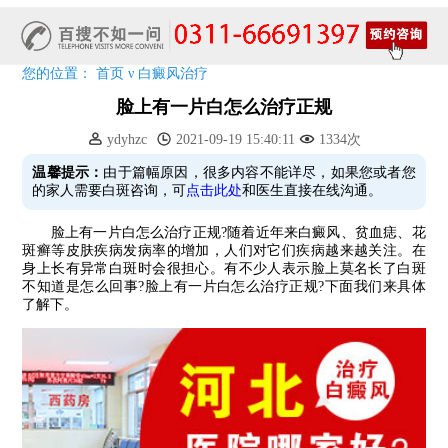
特邀原清华大学第一附属医院皮肤科主任28-29日来院会诊
预约从速!远大白转黑分享活动即将开幕!特邀北京专家来院坐诊!
恭贺伍德镜检查系统成功落户!暑期超强福利点击领取!
您的位置：
首页
ν
白癜风治疗
脸上有一片白怎么治疗正规
ydyhzc
2021-09-19 15:40:11
1334次
温馨提示：
由于篇幅原因，很多内容不能详尽，如果您或者您
的家人需要白斑咨询，可
点击此处
和医生直接在线沟通。
脸上有一片白怎么治疗正规?随着近年来白癜风、贫血痣、花
斑癣等皮肤疾病发病率的增加，人们对它们疾病越来越关注。在
身上长有异常白斑时会很担心。有不少人表示脸上莫名长了白斑
不知道是怎么回事?脸上有一片白怎么治疗正规?下面我们来具体
了解下。