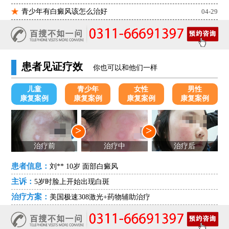
青少年有白癜风该怎么治好
04-29
患者见证疗效
你也可以和他们一样
儿童
青少年
女性
男性
康复案例
康复案例
康复案例
康复案例
>
>
治疗前
治疗中
治疗后
患者信息：
刘** 10岁 面部白癜风
主诉：
5岁时脸上开始出现白斑
治疗方案：
美国极速308激光+药物辅助治疗