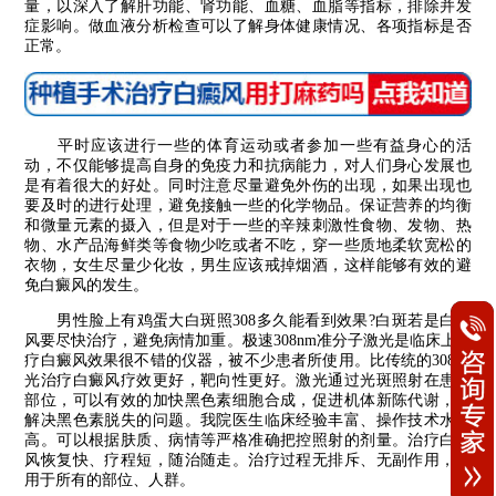
量，以深入了解肝功能、肾功能、血糖、血脂等指标，排除并发
症影响。做血液分析检查可以了解身体健康情况、各项指标是否
正常。
平时应该进行一些的体育运动或者参加一些有益身心的活
动，不仅能够提高自身的免疫力和抗病能力，对人们身心发展也
是有着很大的好处。同时注意尽量避免外伤的出现，如果出现也
要及时的进行处理，避免接触一些的化学物品。保证营养的均衡
和微量元素的摄入，但是对于一些的辛辣刺激性食物、发物、热
物、水产品海鲜类等食物少吃或者不吃，穿一些质地柔软宽松的
衣物，女生尽量少化妆，男生应该戒掉烟酒，这样能够有效的避
免白癜风的发生。
男性脸上有鸡蛋大白斑照308多久能看到效果?白斑若是白癜
风要尽快治疗，避免病情加重。极速308nm准分子激光是临床上治
疗白癜风效果很不错的仪器，被不少患者所使用。比传统的308激
光治疗白癜风疗效更好，靶向性更好。激光通过光斑照射在患病
部位，可以有效的加快黑色素细胞合成，促进机体新陈代谢，来
解决黑色素脱失的问题。我院医生临床经验丰富、操作技术水平
高。可以根据肤质、病情等严格准确把控照射的剂量。治疗白癜
风恢复快、疗程短，随治随走。治疗过程无排斥、无副作用，适
用于所有的部位、人群。