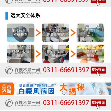
远大安全体系
医生制定
治疗前全面
无菌治疗室
差异化方案
准确检查
治疗
精神、心理
预防、护理
药物+食疗
辅导
辅导
辅助