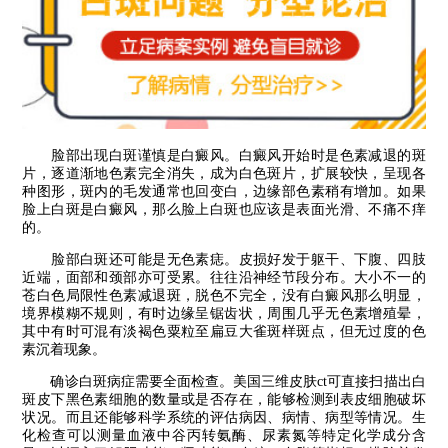
脸部出现白斑谨慎是白癜风。白癜风开始时是色素减退的斑
片，逐道渐地色素完全消失，成为白色斑片，扩展较快，呈现各
种图形，斑内的毛发通常也回变白，边缘部色素稍有增加。如果
脸上白斑是白癜风，那么脸上白斑也应该是表面光滑、不痛不痒
的。
脸部白斑还可能是无色素痣。皮损好发于躯干、下腹、四肢
近端，面部和颈部亦可受累。往往沿神经节段分布。大小不一的
苍白色局限性色素减退斑，脱色不完全，没有白癜风那么明显，
境界模糊不规则，有时边缘呈锯齿状，周围几乎无色素增殖晕，
其中有时可混有淡褐色粟粒至扁豆大雀斑样斑点，但无过度的色
素沉着现象。
确诊白斑病症需要全面检查。美国三维皮肤ct可直接扫描出白
斑皮下黑色素细胞的数量或是否存在，能够检测到表皮细胞破坏
状况。而且还能够科学系统的评估病因、病情、病型等情况。生
化检查可以测量血液中谷丙转氨酶、尿素氮等特定化学成分含