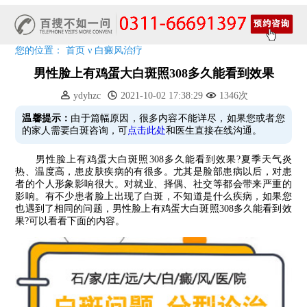
阳春三月·抗白复发——远大白斑抗复发活动开启!
放寒假，祛白斑!7天唤醒黑色素!白斑强化诊疗进行中!
7天唤醒黑色素，寒假不留白 体面迎新年!
您的位置：
首页
ν
白癜风治疗
特邀原清华大学第一附属医院皮肤科主任28-29日来院会诊
男性脸上有鸡蛋大白斑照308多久能看到效果
预约从速!远大白转黑分享活动即将开幕!特邀北京专家来院坐诊!
ydyhzc
2021-10-02 17:38:29
1346次
恭贺伍德镜检查系统成功落户!暑期超强福利点击领取!
温馨提示：
由于篇幅原因，很多内容不能详尽，如果您或者您
的家人需要白斑咨询，可
点击此处
和医生直接在线沟通。
男性脸上有鸡蛋大白斑照308多久能看到效果?夏季天气炎
热、温度高，患皮肤疾病的有很多。尤其是脸部患病以后，对患
者的个人形象影响很大。对就业、择偶、社交等都会带来严重的
影响。有不少患者脸上出现了白斑，不知道是什么疾病，如果您
也遇到了相同的问题，男性脸上有鸡蛋大白斑照308多久能看到效
果?可以看看下面的内容。