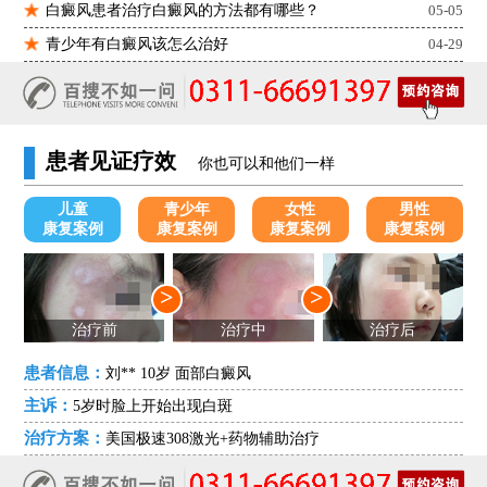
白癜风患者治疗白癜风的方法都有哪些？
05-05
青少年有白癜风该怎么治好
04-29
患者见证疗效
你也可以和他们一样
儿童
青少年
女性
男性
康复案例
康复案例
康复案例
康复案例
>
>
治疗前
治疗中
治疗后
患者信息：
刘** 10岁 面部白癜风
主诉：
5岁时脸上开始出现白斑
治疗方案：
美国极速308激光+药物辅助治疗