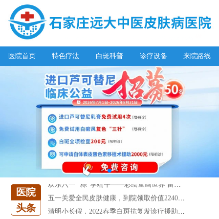
医院首页
特色疗法
白斑科普
诊疗设备
来院路线
阳春三月·抗白复发——远大白斑抗复发活动开启!
放寒假，祛白斑!7天唤醒黑色素!白斑强化诊疗进行中!
7天唤醒黑色素，寒假不留白 体面迎新年!
特邀原清华大学第一附属医院皮肤科主任28-29日来院会诊
预约从速!远大白转黑分享活动即将开幕!特邀北京专家来院坐诊!
恭贺伍德镜检查系统成功落户!暑期超强福利点击领取!
【世界白癜风日】白斑0元普查，更有多重福利千万别错过!
欢乐六一 “粽”享端午——彩绘童画世界 留住美丽瞬间
医院
五一关爱全民皮肤健康，到院领取价值2240元白斑诊疗金!
头条
清明小长假，2022春季白斑抗复发诊疗援助活动开启!