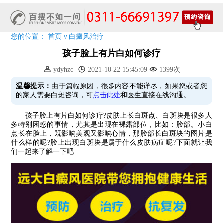
清明小长假，2022春季白斑抗复发诊疗援助活动开启!
阳春三月·抗白复发——远大白斑抗复发活动开启!
放寒假，祛白斑!7天唤醒黑色素!白斑强化诊疗进行中!
您的位置：
首页
ν
白癜风治疗
7天唤醒黑色素，寒假不留白 体面迎新年!
孩子脸上有片白如何诊疗
特邀原清华大学第一附属医院皮肤科主任28-29日来院会诊
ydyhzc
2021-10-22 15:45:09
1399次
预约从速!远大白转黑分享活动即将开幕!特邀北京专家来院坐诊!
恭贺伍德镜检查系统成功落户!暑期超强福利点击领取!
温馨提示：
由于篇幅原因，很多内容不能详尽，如果您或者您
的家人需要白斑咨询，可
点击此处
和医生直接在线沟通。
孩子脸上有片白如何诊疗?皮肤上长白斑点、白斑块是很多人
多特别困惑的事情，尤其是出现在裸露部位，比如：脸部。小白
点长在脸上，既影响美观又影响心情，那脸部长白斑块的图片是
什么样的呢?脸上出现白斑块是属于什么皮肤病症呢?下面就让我
们一起来了解一下吧