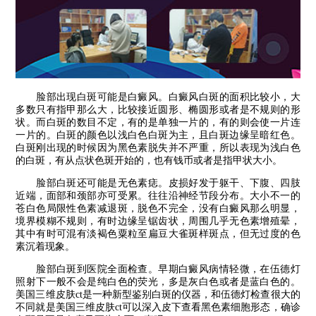
脸部出现白斑可能是白癜风。白癜风白斑的面积比较小，大
多数只有指甲那么大，比较接近圆形、椭圆形或者是不规则的形
状。而白斑的数目不定，有的是单独一片的，有的则会使一片连
一片的。白斑的颜色以浅白色白斑为主，且白斑边缘呈暗红色。
白斑刚出现的时候因为黑色素脱失并不严重，所以表现为浅白色
的白斑，有从点状色斑开始的，也有钱币或者是指甲状大小。
脸部白斑还可能是无色素痣。皮损好发于躯干、下腹、四肢
近端，面部和颈部亦可受累。往往沿神经节段分布。大小不一的
苍白色局限性色素减退斑，脱色不完全，没有白癜风那么明显，
境界模糊不规则，有时边缘呈锯齿状，周围几乎无色素增殖晕，
其中有时可混有淡褐色粟粒至扁豆大雀斑样斑点，但无过度的色
素沉着现象。
脸部白斑到医院全面检查。早期白癜风病情轻微，在伍德灯
照射下一般不会是纯白色的荧光，多是灰白色或者是蓝白色的。
美国三维皮肤ct是一种新型鉴别白斑的仪器，和伍德灯检查很大的
不同就是美国三维皮肤ct可以深入皮下查看黑色素细胞形态，确诊