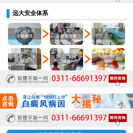
远大安全体系
医生制定
治疗前全面
无菌治疗室
差异化方案
准确检查
治疗
精神、心理
预防、护理
药物+食疗
辅导
辅导
辅助