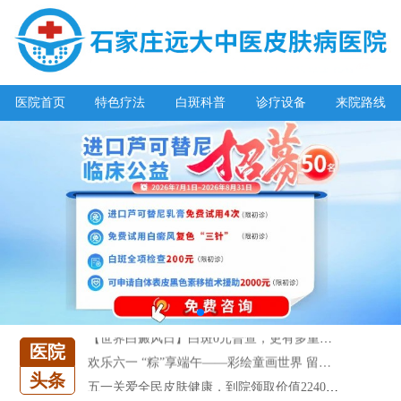
医院首页
特色疗法
白斑科普
诊疗设备
来院路线
阳春三月·抗白复发——远大白斑抗复发活动开启!
放寒假，祛白斑!7天唤醒黑色素!白斑强化诊疗进行中!
7天唤醒黑色素，寒假不留白 体面迎新年!
特邀原清华大学第一附属医院皮肤科主任28-29日来院会诊
预约从速!远大白转黑分享活动即将开幕!特邀北京专家来院坐诊!
恭贺伍德镜检查系统成功落户!暑期超强福利点击领取!
【世界白癜风日】白斑0元普查，更有多重福利千万别错过!
医院
欢乐六一 “粽”享端午——彩绘童画世界 留住美丽瞬间
头条
五一关爱全民皮肤健康，到院领取价值2240元白斑诊疗金!