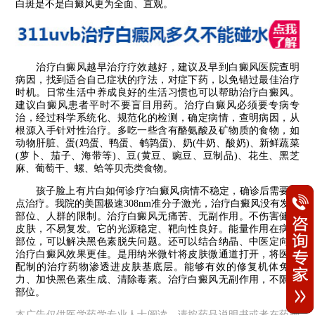
白斑是不是白癜风更为全面、直观。
治疗白癜风越早治疗疗效越好，建议及早到白癜风医院查明
病因，找到适合自己症状的疗法，对症下药，以免错过最佳治疗
时机。日常生活中养成良好的生活习惯也可以帮助治疗白癜风。
建议白癜风患者平时不要盲目用药。治疗白癜风必须要专病专
治，经过科学系统化、规范化的检测，确定病情，查明病因，从
根源入手针对性治疗。多吃一些含有酪氨酸及矿物质的食物，如
动物肝脏、蛋(鸡蛋、鸭蛋、鹌鹑蛋)、奶(牛奶、酸奶)、新鲜蔬菜
(萝卜、茄子、海带等)、豆(黄豆、豌豆、豆制品)、花生、黑芝
麻、葡萄干、螺、蛤等贝壳类食物。
孩子脸上有片白如何诊疗?白癜风病情不稳定，确诊后需要早
点治疗。我院的美国极速308nm准分子激光，治疗白癜风没有发病
部位、人群的限制。治疗白癜风无痛苦、无副作用。不伤害健康
皮肤，不易复发。它的光源稳定、靶向性良好。能量作用在病灶
部位，可以解决黑色素脱失问题。还可以结合纳晶、中医定向，
治疗白癜风效果更佳。是用纳米微针将皮肤微通道打开，将医生
配制的治疗药物渗透进皮肤基底层。能够有效的修复机体免疫
力、加快黑色素生成、清除毒素。治疗白癜风无副作用，不限制
部位。
本广告仅供医学药学专业人士阅读，请按药品说明书或者在药师