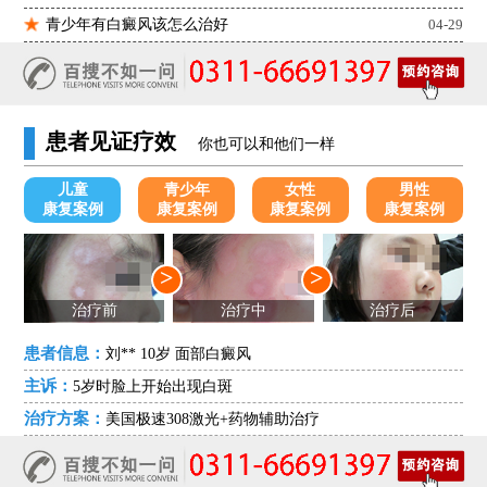
青少年有白癜风该怎么治好
04-29
患者见证疗效
你也可以和他们一样
儿童
青少年
女性
男性
康复案例
康复案例
康复案例
康复案例
>
>
治疗前
治疗中
治疗后
患者信息：
刘** 10岁 面部白癜风
主诉：
5岁时脸上开始出现白斑
治疗方案：
美国极速308激光+药物辅助治疗