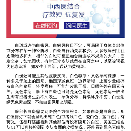
白斑或许为白癜风。白癜风数目不定，可局限于身体某部位
或分布在某一神经阶段，白斑自行消失者极少。大多数病例往往
逐渐增多扩大，相邻的白斑可相互融合而连成不规则的大片，泛
发全身，如地图状。有时正常皮肤残留在白斑之中，以至被误视
为色素沉着，如发生于面部，误认为黄褐斑。
白斑还可能是其他皮肤疾病。白色糠疹：又名单纯糠疹，一
种多见于脸上的圆形、椭圆形减色斑，边界清晰，上覆少量细碎
灰白色的鳞屑，轻度瘙痒，可能与皮肤干燥、日晒等外在因素有
关。无色素痣：脸上有白斑也可能是无色素痣，无色素痣一般出
生即有或者出生后不久发生，单侧分布，持续终身不变，白斑边
缘无色素加深，不如白癜风那么明显。
脸部长白斑需要到医院全方位检查。如果白斑是白癜风，那
在伍德灯下就会呈现出纯白色(或者浅白色、瓷白色、蓝白色)，有
荧光。伍德灯还能看到其他部位有没有隐形的白斑。美国三维皮
肤CT可以直接检测到皮肤表面的皮损情况，还能看到黑色素细胞