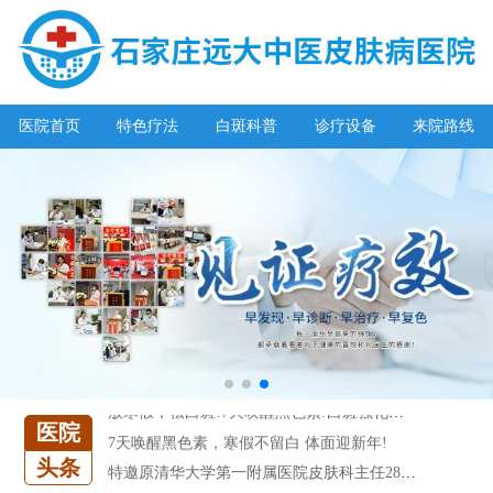
阳春三月·抗白复发——远大白斑抗复发活动开启!
放寒假，祛白斑!7天唤醒黑色素!白斑强化诊疗进行中!
医院首页
特色疗法
白斑科普
诊疗设备
来院路线
7天唤醒黑色素，寒假不留白 体面迎新年!
特邀原清华大学第一附属医院皮肤科主任28-29日来院会诊
预约从速!远大白转黑分享活动即将开幕!特邀北京专家来院坐诊!
恭贺伍德镜检查系统成功落户!暑期超强福利点击领取!
【世界白癜风日】白斑0元普查，更有多重福利千万别错过!
欢乐六一 “粽”享端午——彩绘童画世界 留住美丽瞬间
五一关爱全民皮肤健康，到院领取价值2240元白斑诊疗金!
清明小长假，2022春季白斑抗复发诊疗援助活动开启!
阳春三月·抗白复发——远大白斑抗复发活动开启!
放寒假，祛白斑!7天唤醒黑色素!白斑强化诊疗进行中!
医院
7天唤醒黑色素，寒假不留白 体面迎新年!
头条
特邀原清华大学第一附属医院皮肤科主任28-29日来院会诊