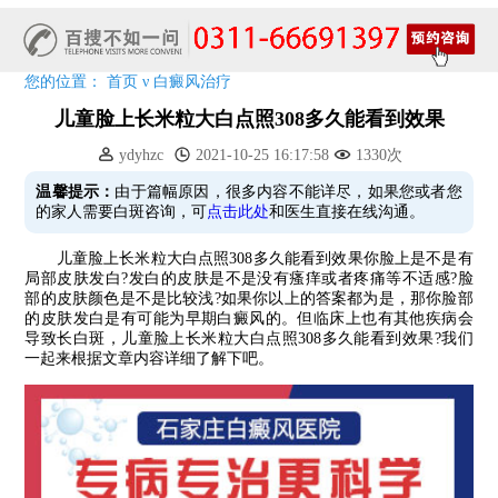
预约从速!远大白转黑分享活动即将开幕!特邀北京专家来院坐诊!
恭贺伍德镜检查系统成功落户!暑期超强福利点击领取!
您的位置：
首页
ν
白癜风治疗
儿童脸上长米粒大白点照308多久能看到效果
ydyhzc
2021-10-25 16:17:58
1330次
温馨提示：
由于篇幅原因，很多内容不能详尽，如果您或者您
的家人需要白斑咨询，可
点击此处
和医生直接在线沟通。
儿童脸上长米粒大白点照308多久能看到效果你脸上是不是有
局部皮肤发白?发白的皮肤是不是没有瘙痒或者疼痛等不适感?脸
部的皮肤颜色是不是比较浅?如果你以上的答案都为是，那你脸部
的皮肤发白是有可能为早期白癜风的。但临床上也有其他疾病会
导致长白斑，儿童脸上长米粒大白点照308多久能看到效果?我们
一起来根据文章内容详细了解下吧。