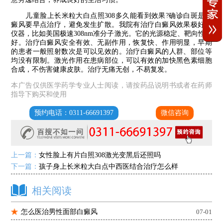
儿童脸上长米粒大白点照308多久能看到效果?确诊白斑是白
癜风要早点治疗，避免发生扩散。我院有治疗白癜风效果极好的
仪器，比如美国极速308nm准分子激光。它的光源稳定、靶向性良
好。治疗白癜风安全有效、无副作用，恢复快、作用明显，早期
的患者一般照射数次是可以见效的。治疗白癜风的人群、部位等
均没有限制。激光作用在患病部位，可以有效的加快黑色素细胞
合成，不伤害健康皮肤。治疗无痛无创，不易复发。
本广告仅供医学药学专业人士阅读，请按药品说明书或者在药师
指导下购买和使用
预约电话：0311-66691397
微信咨询
上一篇：
女性脸上有片白照308激光变黑后还照吗
下一篇：
孩子身上长米粒大白点中西医结合治疗怎么样
相关阅读
怎么医治男性面部白癜风
07-01