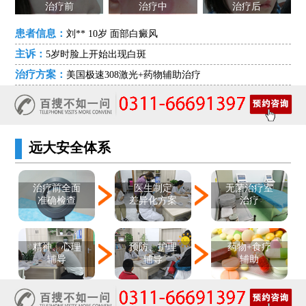
治疗前
治疗中
治疗后
患者信息：
刘** 10岁 面部白癜风
主诉：
5岁时脸上开始出现白斑
治疗方案：
美国极速308激光+药物辅助治疗
远大安全体系
医生制定
治疗前全面
无菌治疗室
差异化方案
准确检查
治疗
精神、心理
预防、护理
药物+食疗
辅导
辅导
辅助