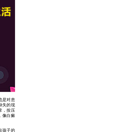
也是对患
缺失的现
常，按压
，像白癜
在孩子的