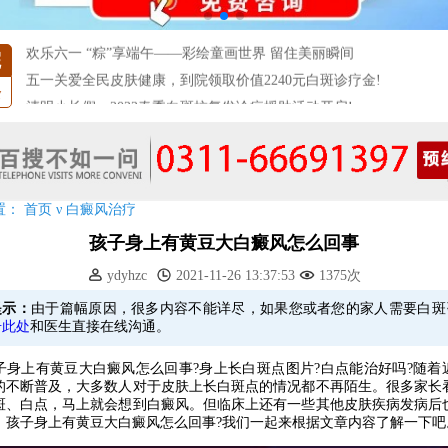
【世界白癜风日】白斑0元普查，更有多重福利千万别错过!
欢乐六一 “粽”享端午——彩绘童画世界 留住美丽瞬间
院
五一关爱全民皮肤健康，到院领取价值2240元白斑诊疗金!
清明小长假，2022春季白斑抗复发诊疗援助活动开启!
条
阳春三月·抗白复发——远大白斑抗复发活动开启!
放寒假，祛白斑!7天唤醒黑色素!白斑强化诊疗进行中!
7天唤醒黑色素，寒假不留白 体面迎新年!
特邀原清华大学第一附属医院皮肤科主任28-29日来院会诊
置：
首页
ν
白癜风治疗
预约从速!远大白转黑分享活动即将开幕!特邀北京专家来院坐诊!
孩子身上有黄豆大白癜风怎么回事
恭贺伍德镜检查系统成功落户!暑期超强福利点击领取!
ydyhzc
2021-11-26 13:37:53
1375次
提示：
由于篇幅原因，很多内容不能详尽，如果您或者您的家人需要白斑
击此处
和医生直接在线沟通。
上有黄豆大白癜风怎么回事?身上长白斑点图片?白点能治好吗?随着
的不断普及，大多数人对于皮肤上长白斑点的情况都不再陌生。很多家长
斑、白点，马上就会想到白癜风。但临床上还有一些其他皮肤疾病发病后
，孩子身上有黄豆大白癜风怎么回事?我们一起来根据文章内容了解一下吧