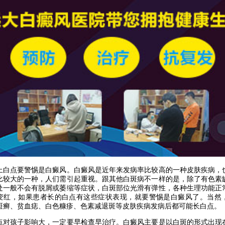
点要警惕是白癜风。白癜风是近年来发病率比较高的一种皮肤疾病，
比较大的一种，人们需引起重视。跟其他白斑病不一样的是，除了有色素
处一般不会有脱屑或萎缩等症状，白斑部位光滑有弹性，各种生理功能正
变红，如果患者长的白点有这些症状表现，就要警惕是白癜风了。当然
斑癣、贫血痣、白色糠疹、色素减退斑等皮肤疾病发病后都可能长白点。
孩子影响大，一定要早检查早治疗。白癜风主要是以白斑的形式出现