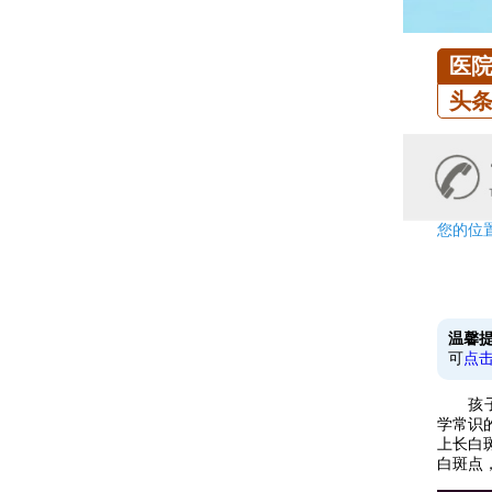
医
头
您的位
温馨
可
点
孩子身
学常识
上长白
白斑点