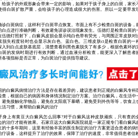
，给孩子的外观形象会带来一定的影响，如果对于孩子身上的白斑，家长
使得白斑扩散严重，会给孩子的心理造成很大的伤害。所以一定要早发
白斑病症，这样利于白斑早点恢复。市面上有不少检查白斑的设备，
的白点进行准确判断，有效避免误诊误治现象发生。伍德灯是检查白斑的
在伍德灯照射下，白癜风皮损会显示纯白色带有荧光，与周围正常皮肤对
素脱失程度轻时也会显示灰白色、蓝白色。三维皮肤ct是检查白斑的一
深入到白点皮肤基底层，清楚查看到黑色素脱失了有多少，根据色素环的
白斑的发病时期进行有效判断，通过血液分析检查，能更深入了解患者
断各项指标是否正常，为白斑治疗提供指导建议。
白癜风病情治疗方法是存在着差异的，建议患者到正规的白癜风专科
检查，根据自己的病因和身体情况制定治疗方案。治疗白癜风，在生活中
，避免接触化学物品，避免在太阳底下暴晒，避免受到外伤等等，饮食上
生活习惯，来帮助白癜风的治疗
上有黄豆大白癜风怎么回事?对于白癜风这种皮肤顽疾，只有查的
边的治疗才能有效果。石家庄远大白癜风医院就是一家正规专门看白癜风
立的十多年期间，这里有经验丰富的医生制定的治疗方案更适合患者的病
治疗设备，这样提升了治疗的效果，保障了治疗的速度，非常值得患者信