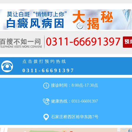
点击拨打预约热线
0311-66691397
接诊时间：8:00点-17:30点
健康热线：0311-66691397
石家庄桥西区裕华东路7号