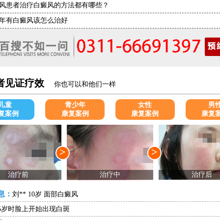
风患者治疗白癜风的方法都有哪些？
年有白癜风该怎么治好
者见证疗效
你也可以和他们一样
儿童
青少年
女性
男
复案例
康复案例
康复案例
康复
>
>
治疗前
治疗中
治疗后
息：
刘** 10岁 面部白癜风
5岁时脸上开始出现白斑