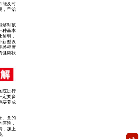
不能及时
现，早治
能够对孩
一种基本
比鲜明，
种新型设
完整程度
的健康状
医院进行
一定要多
也要养成
全、查的
的医院，
情，加上
赖。