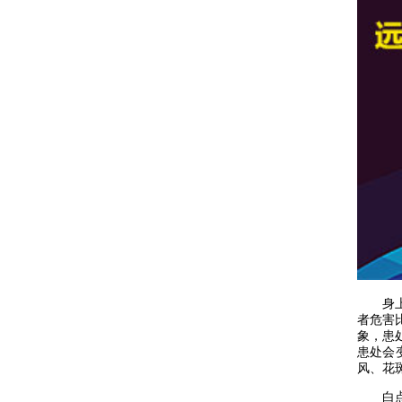
身上白
者危害
象，患
患处会
风、花
白点对