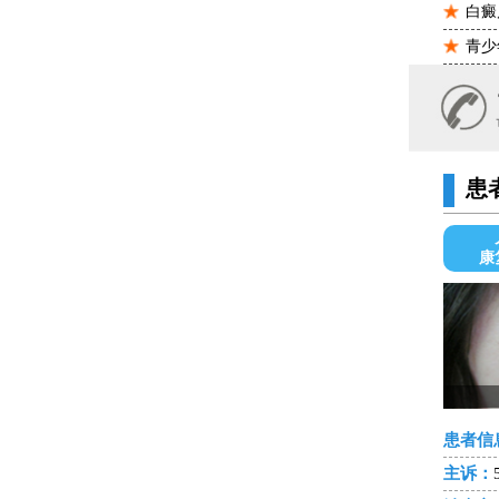
白癜
青少
患
康
患者信
主诉：