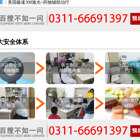
案：
美国极速308激光+药物辅助治疗
大安全体系
治疗前全面
医生制定
无菌治疗
准确检查
差异化方案
治疗
精神、心理
预防、护理
药物+食疗
辅导
辅导
辅助