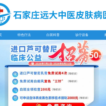
页
特色疗法
白斑科普
诊疗设备
阳春三月·抗白复发——远大白斑抗复发活动开启!
放寒假，祛白斑!7天唤醒黑色素!白斑强化诊疗进行中!
7天唤醒黑色素，寒假不留白 体面迎新年!
特邀原清华大学第一附属医院皮肤科主任28-29日来院会诊
预约从速!远大白转黑分享活动即将开幕!特邀北京专家来院坐诊!
恭贺伍德镜检查系统成功落户!暑期超强福利点击领取!