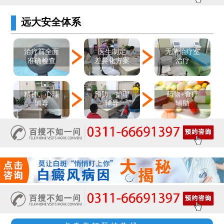
远大安全体系
医生制定
治疗前全面
无菌治疗室
差异化方案
准确检查
治疗
精神、心理
预防、护理
药物+食疗
辅导
辅导
辅助