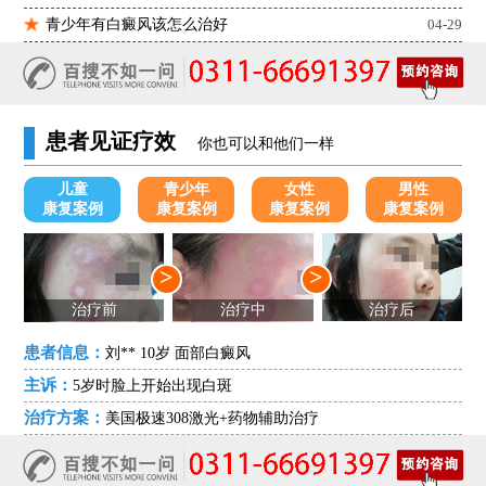
青少年有白癜风该怎么治好
04-29
患者见证疗效
你也可以和他们一样
儿童
青少年
女性
男性
康复案例
康复案例
康复案例
康复案例
>
>
治疗前
治疗中
治疗后
患者信息：
刘** 10岁 面部白癜风
主诉：
5岁时脸上开始出现白斑
治疗方案：
美国极速308激光+药物辅助治疗