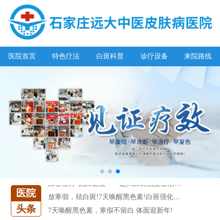
阳春三月·抗白复发——远大白斑抗复发活动开启!
医院首页
特色疗法
白斑科普
诊疗设备
来院路线
放寒假，祛白斑!7天唤醒黑色素!白斑强化诊疗进行中!
7天唤醒黑色素，寒假不留白 体面迎新年!
特邀原清华大学第一附属医院皮肤科主任28-29日来院会诊
预约从速!远大白转黑分享活动即将开幕!特邀北京专家来院坐诊!
恭贺伍德镜检查系统成功落户!暑期超强福利点击领取!
【世界白癜风日】白斑0元普查，更有多重福利千万别错过!
欢乐六一 “粽”享端午——彩绘童画世界 留住美丽瞬间
五一关爱全民皮肤健康，到院领取价值2240元白斑诊疗金!
清明小长假，2022春季白斑抗复发诊疗援助活动开启!
阳春三月·抗白复发——远大白斑抗复发活动开启!
医院
放寒假，祛白斑!7天唤醒黑色素!白斑强化诊疗进行中!
头条
7天唤醒黑色素，寒假不留白 体面迎新年!