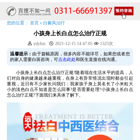
特邀原清华大学第一附属医院皮肤科主任28-29日来院会诊
预约从速!远大白转黑分享活动即将开幕!特邀北京专家来院坐诊!
恭贺伍德镜检查系统成功落户!暑期超强福利点击领取!
您的位置：
首页
ν
白癜风治疗
小孩身上长白点怎么治疗正规
ydyhzc
2021-12-15 14:47:05
1325次
温馨提示：
由于篇幅原因，很多内容不能详尽，如果您或者您
的家人需要白斑咨询，可
点击此处
和医生直接在线沟通。
小孩身上长白点怎么治疗正规?随着现在生活水平的提高，人
们对自身的健康越来越重视，在身上有异常情况出现时都会引起
重视，近日有不少家长问我们：我家孩子身上莫名长了小米粒大
小的浅色白点不知道是怎么回事?是否需要处理?小孩身上长白点
怎么治疗正规?下面我们来具体了解下。