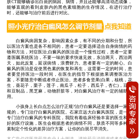
肤CT能够确诊出白斑的病因、病情，并且还能够高清动态成像，
能够直观的看到皮肤内的黑色素细胞的生存情况，在进行治疗
时，还能够与治疗前后进行对比。
白癜风病因复杂，影响因素众多，有不同的分期和分型，所
以医治方案也是各不相同的，患者一定要选择适合自身病情的药
物和方法，对症医治;白癜风的医治是一个慢性过程，患者一定要
遵医嘱系统医治，不要一味的要求快速见效，东治两天，西治两
天，如此反复，延误病情，浪费财力。患者要有一定的耐心。白
癜风的医治是促使黑色素的恢复和再生，这需要一定的时间，患
者要坚持医治一段时间，在医生的指导下根据效果调整医治方
案，不要随意中断或者停止医治。患者多食坚果(白果，核桃，花
生，葵花子，栗子，莲子，南瓜子，松子，西瓜子，杏仁)，豆类
和豆制品，黑芝麻，动物肝脏等，对白癜风治疗有一定的辅助作
用。
小孩身上长白点怎么治疗正规?治疗白癜风还是要选择一家正
规的，专门治疗白癜风的医院。石家庄远大白癜风医院，是一家
专门治疗白癜风的专科医院，我院有着临床经验丰富的医生和较
好的医疗设施，医生会根据患者的病情不同，肤质不同等多种因
素制定个性化的差异治疗方案，让你的白斑尽早消失。
本广告仅供医学药学专业人士阅读，请按药品说明书或者在药师