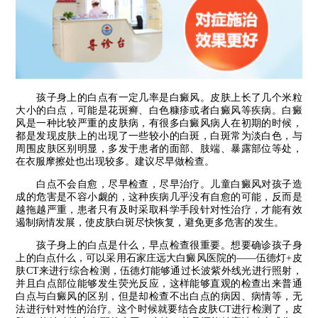
孩子身上的白点有一定几率是白癜风。皮肤上长了几个米粒
大小的白点，可能是花斑癣、白色糠疹或者白癜风等疾病。白癜
风是一种比较严重的皮肤病，有很多白癜风病人在初期的时候，
都是发现皮肤上的出现了一些较小的白斑，白斑常为淡白色，与
周围皮肤区别明显，多发于患者的面部、肢端、暴露部位等处，
在衣服摩擦处也出现较多。建议尽早做检查。
白点不会自愈，尽早检查，尽早治疗。儿童白癜风对孩子造
成的危害是不容小觑的，这种疾病几乎没有自愈的可能，反而是
越拖越严重，患者只有及时采取科学手段针对性治疗，才能有效
遏制病情发展，使皮肤白斑尽快恢复，避免更多危害的发生。
孩子身上的白点是什么，早点检查很重要。想要确诊孩子身
上的白点什么，可以采用石家庄远大白癜风医院的——伍德灯+皮
肤CT来进行综合检测，伍德灯能够通过长波紫外线光进行照射，
并且白点部位能够发生荧光反应，这样能够直观的检查出来普通
白点与白癜风的区别，但是却检查不出白点的病因、病情等，无
法进行针对性的治疗。这个时候就要结合皮肤CT进行检测了，皮