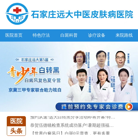
医院首页
特色疗法
白斑科普
诊疗设备
来院路线
阳春三月·抗白复发——远大白斑抗复发活动开启!
放寒假，祛白斑!7天唤醒黑色素!白斑强化诊疗进行中!
7天唤醒黑色素，寒假不留白 体面迎新年!
特邀原清华大学第一附属医院皮肤科主任28-29日来院会诊
预约从速!远大白转黑分享活动即将开幕!特邀北京专家来院坐诊!
医院
恭贺伍德镜检查系统成功落户!暑期超强福利点击领取!
头条
【世界白癜风日】白斑0元普查，更有多重福利千万别错过!