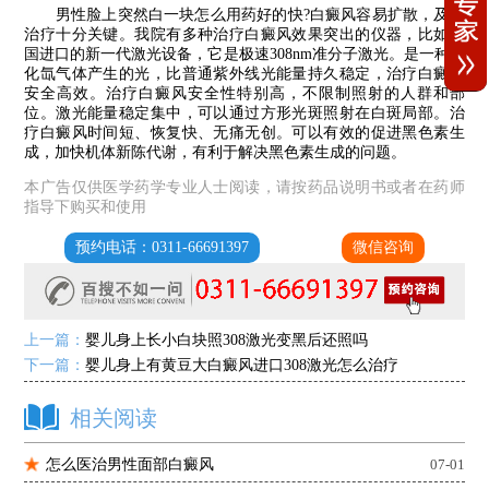
男性脸上突然白一块怎么用药好的快?白癜风容易扩散，及早
治疗十分关键。我院有多种治疗白癜风效果突出的仪器，比如美
国进口的新一代激光设备，它是极速308nm准分子激光。是一种氯
化氙气体产生的光，比普通紫外线光能量持久稳定，治疗白癜风
安全高效。治疗白癜风安全性特别高，不限制照射的人群和部
位。激光能量稳定集中，可以通过方形光斑照射在白斑局部。治
疗白癜风时间短、恢复快、无痛无创。可以有效的促进黑色素生
成，加快机体新陈代谢，有利于解决黑色素生成的问题。
本广告仅供医学药学专业人士阅读，请按药品说明书或者在药师
指导下购买和使用
预约电话：0311-66691397
微信咨询
上一篇：
婴儿身上长小白块照308激光变黑后还照吗
下一篇：
婴儿身上有黄豆大白癜风进口308激光怎么治疗
相关阅读
怎么医治男性面部白癜风
07-01