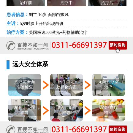
治疗前
治疗中
治疗后
患者信息：
刘** 10岁 面部白癜风
主诉：
5岁时脸上开始出现白斑
治疗方案：
美国极速308激光+药物辅助治疗
远大安全体系
医生制定
治疗前全面
无菌治疗室
差异化方案
准确检查
治疗
精神、心理
预防、护理
药物+食疗
辅导
辅导
辅助