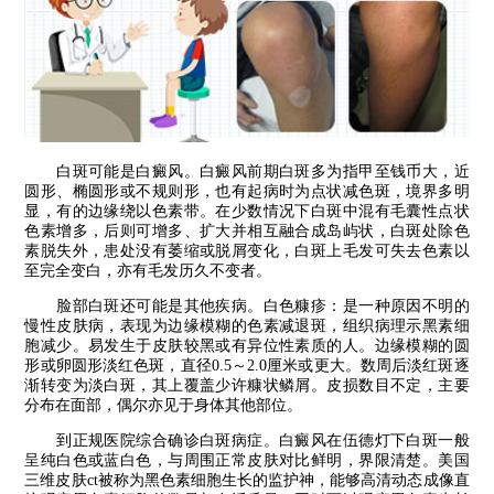
白斑可能是白癜风。白癜风前期白斑多为指甲至钱币大，近
圆形、椭圆形或不规则形，也有起病时为点状减色斑，境界多明
显，有的边缘绕以色素带。在少数情况下白斑中混有毛囊性点状
色素增多，后则可增多、扩大并相互融合成岛屿状，白斑处除色
素脱失外，患处没有萎缩或脱屑变化，白斑上毛发可失去色素以
至完全变白，亦有毛发历久不变者。
脸部白斑还可能是其他疾病。白色糠疹：是一种原因不明的
慢性皮肤病，表现为边缘模糊的色素减退斑，组织病理示黑素细
胞减少。易发生于皮肤较黑或有异位性素质的人。边缘模糊的圆
形或卵圆形淡红色斑，直径0.5～2.0厘米或更大。数周后淡红斑逐
渐转变为淡白斑，其上覆盖少许糠状鳞屑。皮损数目不定，主要
分布在面部，偶尔亦见于身体其他部位。
到正规医院综合确诊白斑病症。白癜风在伍德灯下白斑一般
呈纯白色或蓝白色，与周围正常皮肤对比鲜明，界限清楚。美国
三维皮肤ct被称为黑色素细胞生长的监护神，能够高清动态成像直