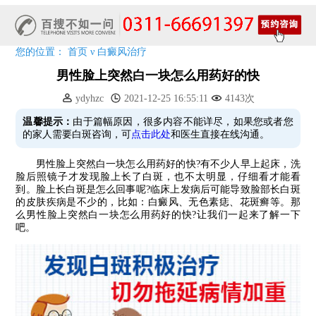
欢乐六一 “粽”享端午——彩绘童画世界 留住美丽瞬间
五一关爱全民皮肤健康，到院领取价值2240元白斑诊疗金!
清明小长假，2022春季白斑抗复发诊疗援助活动开启!
您的位置：
首页
ν
白癜风治疗
阳春三月·抗白复发——远大白斑抗复发活动开启!
男性脸上突然白一块怎么用药好的快
放寒假，祛白斑!7天唤醒黑色素!白斑强化诊疗进行中!
ydyhzc
2021-12-25 16:55:11
4143次
7天唤醒黑色素，寒假不留白 体面迎新年!
特邀原清华大学第一附属医院皮肤科主任28-29日来院会诊
温馨提示：
由于篇幅原因，很多内容不能详尽，如果您或者您
的家人需要白斑咨询，可
点击此处
和医生直接在线沟通。
预约从速!远大白转黑分享活动即将开幕!特邀北京专家来院坐诊!
恭贺伍德镜检查系统成功落户!暑期超强福利点击领取!
男性脸上突然白一块怎么用药好的快?有不少人早上起床，洗
脸后照镜子才发现脸上长了白斑，也不太明显，仔细看才能看
到。脸上长白斑是怎么回事呢?临床上发病后可能导致脸部长白斑
的皮肤疾病是不少的，比如：白癜风、无色素痣、花斑癣等。那
么男性脸上突然白一块怎么用药好的快?让我们一起来了解一下
吧。