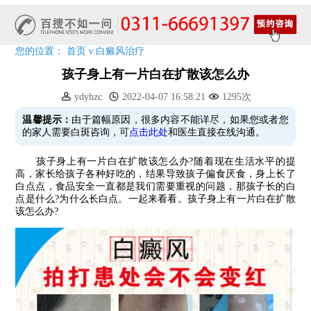
清明小长假，2022春季白斑抗复发诊疗援助活动开启!
阳春三月·抗白复发——远大白斑抗复发活动开启!
放寒假，祛白斑!7天唤醒黑色素!白斑强化诊疗进行中!
您的位置：
首页
ν
白癜风治疗
7天唤醒黑色素，寒假不留白 体面迎新年!
孩子身上有一片白在扩散该怎么办
特邀原清华大学第一附属医院皮肤科主任28-29日来院会诊
ydyhzc
2022-04-07 16:58:21
1295次
预约从速!远大白转黑分享活动即将开幕!特邀北京专家来院坐诊!
温馨提示：
由于篇幅原因，很多内容不能详尽，如果您或者您
恭贺伍德镜检查系统成功落户!暑期超强福利点击领取!
的家人需要白斑咨询，可
点击此处
和医生直接在线沟通。
孩子身上有一片白在扩散该怎么办?随着现在生活水平的提
高，家长给孩子各种好吃的，结果导致孩子偏食厌食，身上长了
白点点，食品安全一直都是我们需要重视的问题，那孩子长的白
点是什么?为什么长白点。一起来看看。孩子身上有一片白在扩散
该怎么办?