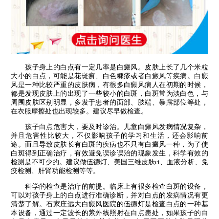
孩子身上的白点有一定几率是白癜风。皮肤上长了几个米粒
大小的白点，可能是花斑癣、白色糠疹或者白癜风等疾病。白癜
风是一种比较严重的皮肤病，有很多白癜风病人在初期的时候，
都是发现皮肤上的出现了一些较小的白斑，白斑常为淡白色，与
周围皮肤区别明显，多发于患者的面部、肢端、暴露部位等处，
在衣服摩擦处也出现较多。建议尽早做检查。
孩子白点危害大，要及时诊治。儿童白癜风发病情况复杂，
并且危害性比较大，不仅影响孩子的学习和生活，还会影响前
途。而且导致皮肤长有白斑的疾病也不只有白癜风一种，为了使
白斑得到正确治疗，有效避免误诊误治的现象发生，科学有效的
检测是不可少的。建议做伍德灯、美国三维皮肤ct、血液分析、免
疫检测、肝肾功能检测等等。
科学的检查是治疗的前提。临床上有很多检查白斑的设备，
可以对孩子身上的白点进行准确诊断，并对白点的发病情况有更
清楚了解。石家庄远大白癜风医院的伍德灯是检查白点的一种基
本设备，通过一定波长的紫外线照射在白点患处，如果孩子的白