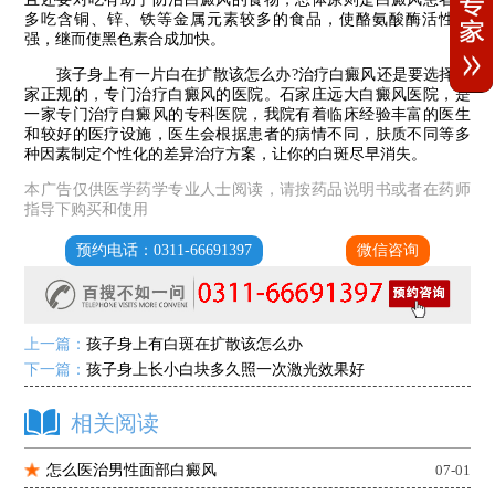
多吃含铜、锌、铁等金属元素较多的食品，使酪氨酸酶活性增
强，继而使黑色素合成加快。
孩子身上有一片白在扩散该怎么办?治疗白癜风还是要选择一
家正规的，专门治疗白癜风的医院。石家庄远大白癜风医院，是
一家专门治疗白癜风的专科医院，我院有着临床经验丰富的医生
和较好的医疗设施，医生会根据患者的病情不同，肤质不同等多
种因素制定个性化的差异治疗方案，让你的白斑尽早消失。
本广告仅供医学药学专业人士阅读，请按药品说明书或者在药师
指导下购买和使用
预约电话：0311-66691397
微信咨询
上一篇：
孩子身上有白斑在扩散该怎么办
下一篇：
孩子身上长小白块多久照一次激光效果好
相关阅读
怎么医治男性面部白癜风
07-01