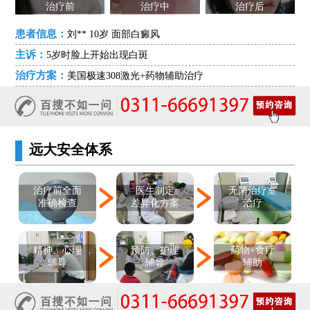
治疗前
治疗中
治疗后
患者信息：
刘** 10岁 面部白癜风
主诉：
5岁时脸上开始出现白斑
治疗方案：
美国极速308激光+药物辅助治疗
远大安全体系
医生制定
治疗前全面
无菌治疗室
差异化方案
准确检查
治疗
精神、心理
预防、护理
药物+食疗
辅导
辅导
辅助