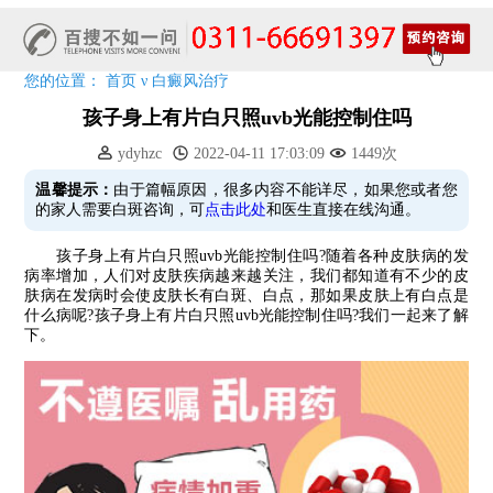
预约从速!远大白转黑分享活动即将开幕!特邀北京专家来院坐诊!
恭贺伍德镜检查系统成功落户!暑期超强福利点击领取!
您的位置：
首页
ν
白癜风治疗
孩子身上有片白只照uvb光能控制住吗
ydyhzc
2022-04-11 17:03:09
1449次
温馨提示：
由于篇幅原因，很多内容不能详尽，如果您或者您
的家人需要白斑咨询，可
点击此处
和医生直接在线沟通。
孩子身上有片白只照uvb光能控制住吗?随着各种皮肤病的发
病率增加，人们对皮肤疾病越来越关注，我们都知道有不少的皮
肤病在发病时会使皮肤长有白斑、白点，那如果皮肤上有白点是
什么病呢?孩子身上有片白只照uvb光能控制住吗?我们一起来了解
下。