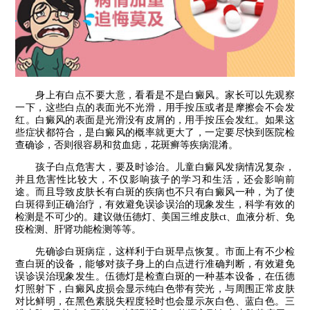
身上有白点不要大意，看看是不是白癜风。家长可以先观察
一下，这些白点的表面光不光滑，用手按压或者是摩擦会不会发
红。白癜风的表面是光滑没有皮屑的，用手按压会发红。如果这
些症状都符合，是白癜风的概率就更大了，一定要尽快到医院检
查确诊，否则很容易和贫血痣，花斑癣等疾病混淆。
孩子白点危害大，要及时诊治。儿童白癜风发病情况复杂，
并且危害性比较大，不仅影响孩子的学习和生活，还会影响前
途。而且导致皮肤长有白斑的疾病也不只有白癜风一种，为了使
白斑得到正确治疗，有效避免误诊误治的现象发生，科学有效的
检测是不可少的。建议做伍德灯、美国三维皮肤ct、血液分析、免
疫检测、肝肾功能检测等等。
先确诊白斑病症，这样利于白斑早点恢复。市面上有不少检
查白斑的设备，能够对孩子身上的白点进行准确判断，有效避免
误诊误治现象发生。伍德灯是检查白斑的一种基本设备，在伍德
灯照射下，白癜风皮损会显示纯白色带有荧光，与周围正常皮肤
对比鲜明，在黑色素脱失程度轻时也会显示灰白色、蓝白色。三