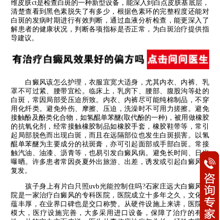
维皮肤ct是检查白斑的一种新型设备，能深入到白点皮肤基底层，
清楚查看到黑色素脱失了有多少，根据色素环的完整程度还能对
白斑的发病时期进行有效判断，通过血液分析检查，能更深入了
解患者的健康状况，判断各项指标是否正常，为白斑治疗提供指
导建议。
白癜风该怎么护理，衣服宜宽大适身，尤其内衣、内裤、乳
罩不可过紧、腰带宜松。临床上，乳房下、腰部、腹股沟等处的
白斑，常因局部受压迫所致。内衣、内裤尽可能纯棉制品，不穿
用化纤类。避免外伤、摩擦、压迫，洗澡时不可用力搓擦。避免
接触酚及酚类化合物，如氢醌单苯醚(取代酚的一种)，被用做橡胶
的抗氧化剂，经常接触橡胶制品如橡胶手套，橡胶鞋带等，常引
起局部脱色而出现白斑，而且在远隔部位也发生白斑损害。以氢
醌单苯醚为主要成分的祛斑膏，亦可引起面部或手部白斑。常接
触汽油、油漆、沥青等，也易引发白癜风病。避免长时间、日光
曝晒。许多患者常因炎夏外出旅游、出差，诱发或引起白癜风的
复发。
孩子身上有片白只照uvb光能控制住吗?石家庄远大白癜风医
院是一家治疗白癜风的专科医院，医院成立十多年之久，文化底
蕴丰厚，在业界口碑也是交口称赞。从硬件设施上来讲，医院规
模大，医疗设施完善，大多采用进口设备，保障了治疗的有效