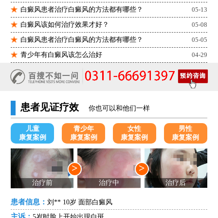
白癜风患者治疗白癜风的方法都有哪些？
05-13
白癜风该如何治疗效果才好？
05-08
白癜风患者治疗白癜风的方法都有哪些？
05-05
青少年有白癜风该怎么治好
04-29
患者见证疗效
你也可以和他们一样
儿童
青少年
女性
男性
康复案例
康复案例
康复案例
康复案例
>
>
治疗前
治疗中
治疗后
患者信息：
刘** 10岁 面部白癜风
主诉：
5岁时脸上开始出现白斑