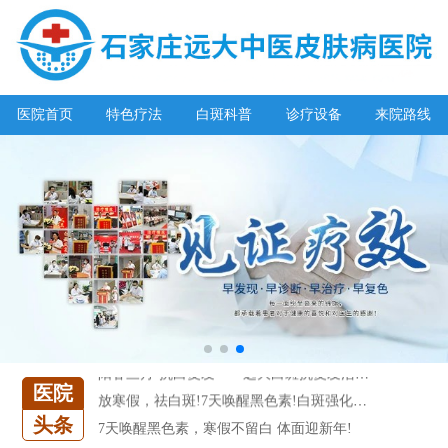
阳春三月·抗白复发——远大白斑抗复发活动开启!
医院首页
特色疗法
白斑科普
诊疗设备
来院路线
放寒假，祛白斑!7天唤醒黑色素!白斑强化诊疗进行中!
7天唤醒黑色素，寒假不留白 体面迎新年!
特邀原清华大学第一附属医院皮肤科主任28-29日来院会诊
预约从速!远大白转黑分享活动即将开幕!特邀北京专家来院坐诊!
恭贺伍德镜检查系统成功落户!暑期超强福利点击领取!
【世界白癜风日】白斑0元普查，更有多重福利千万别错过!
欢乐六一 “粽”享端午——彩绘童画世界 留住美丽瞬间
五一关爱全民皮肤健康，到院领取价值2240元白斑诊疗金!
清明小长假，2022春季白斑抗复发诊疗援助活动开启!
阳春三月·抗白复发——远大白斑抗复发活动开启!
医院
放寒假，祛白斑!7天唤醒黑色素!白斑强化诊疗进行中!
7天唤醒黑色素，寒假不留白 体面迎新年!
头条
特邀原清华大学第一附属医院皮肤科主任28-29日来院会诊