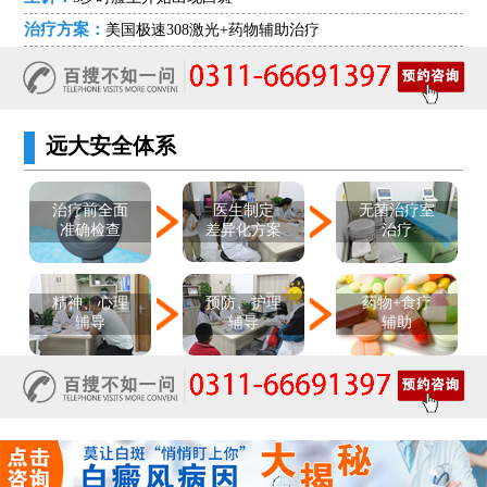
治疗方案：
美国极速308激光+药物辅助治疗
远大安全体系
医生制定
治疗前全面
无菌治疗室
差异化方案
准确检查
治疗
精神、心理
预防、护理
药物+食疗
辅导
辅导
辅助