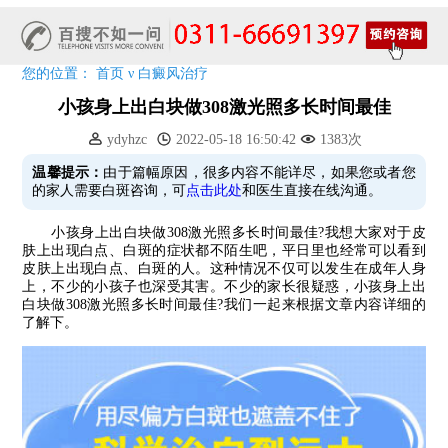
特邀原清华大学第一附属医院皮肤科主任28-29日来院会诊
预约从速!远大白转黑分享活动即将开幕!特邀北京专家来院坐诊!
恭贺伍德镜检查系统成功落户!暑期超强福利点击领取!
您的位置：
首页
ν
白癜风治疗
小孩身上出白块做308激光照多长时间最佳
ydyhzc
2022-05-18 16:50:42
1383次
温馨提示：
由于篇幅原因，很多内容不能详尽，如果您或者您
的家人需要白斑咨询，可
点击此处
和医生直接在线沟通。
小孩身上出白块做308激光照多长时间最佳?我想大家对于皮
肤上出现白点、白斑的症状都不陌生吧，平日里也经常可以看到
皮肤上出现白点、白斑的人。这种情况不仅可以发生在成年人身
上，不少的小孩子也深受其害。不少的家长很疑惑，小孩身上出
白块做308激光照多长时间最佳?我们一起来根据文章内容详细的
了解下。