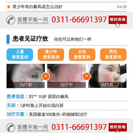
青少年有白癜风该怎么治好
04-29
患者见证疗效
你也可以和他们一样
儿童
青少年
女性
男性
康复案例
康复案例
康复案例
康复案例
>
>
治疗前
治疗中
治疗后
患者信息：
刘** 10岁 面部白癜风
主诉：
5岁时脸上开始出现白斑
治疗方案：
美国极速308激光+药物辅助治疗