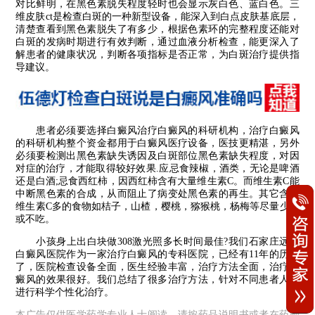
对比鲜明，在黑色素脱失程度轻时也会显示灰白色、蓝白色。三
维皮肤ct是检查白斑的一种新型设备，能深入到白点皮肤基底层，
清楚查看到黑色素脱失了有多少，根据色素环的完整程度还能对
白斑的发病时期进行有效判断，通过血液分析检查，能更深入了
解患者的健康状况，判断各项指标是否正常，为白斑治疗提供指
导建议。
患者必须要选择白癜风治疗白癜风的科研机构，治疗白癜风
的科研机构整个资金都用于白癜风医疗设备，医技更精湛，另外
必须要检测出黑色素缺失诱因及白斑部位黑色素缺失程度，对因
对症的治疗，才能取得较好效果.应忌食辣椒，酒类，无论是啤酒
还是白酒;忌食西红柿，因西红柿含有大量维生素C。而维生素C能
中断黑色素的合成，从而阻止了病变处黑色素的再生。其它含有
维生素C多的食物如桔子，山楂，樱桃，猕猴桃，杨梅等尽量少食
或不吃。
小孩身上出白块做308激光照多长时间最佳?我们石家庄远大
白癜风医院作为一家治疗白癜风的专科医院，已经有11年的历史
了，医院检查设备全面，医生经验丰富，治疗方法全面，治疗白
癜风的效果很好。我们总结了很多治疗方法，针对不同患者人群
进行科学个性化治疗。
本广告仅供医学药学专业人士阅读，请按药品说明书或者在药师