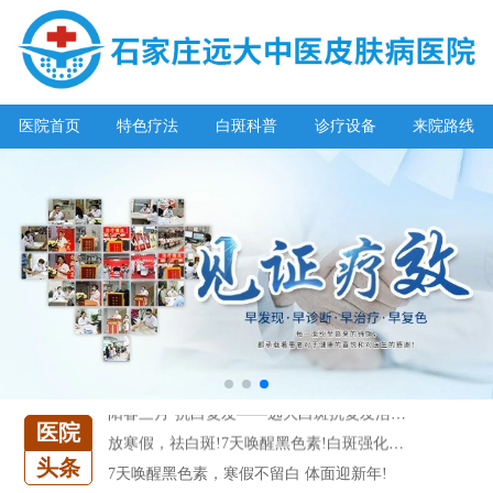
阳春三月·抗白复发——远大白斑抗复发活动开启!
医院首页
特色疗法
白斑科普
诊疗设备
来院路线
放寒假，祛白斑!7天唤醒黑色素!白斑强化诊疗进行中!
7天唤醒黑色素，寒假不留白 体面迎新年!
特邀原清华大学第一附属医院皮肤科主任28-29日来院会诊
预约从速!远大白转黑分享活动即将开幕!特邀北京专家来院坐诊!
恭贺伍德镜检查系统成功落户!暑期超强福利点击领取!
【世界白癜风日】白斑0元普查，更有多重福利千万别错过!
欢乐六一 “粽”享端午——彩绘童画世界 留住美丽瞬间
五一关爱全民皮肤健康，到院领取价值2240元白斑诊疗金!
清明小长假，2022春季白斑抗复发诊疗援助活动开启!
阳春三月·抗白复发——远大白斑抗复发活动开启!
医院
放寒假，祛白斑!7天唤醒黑色素!白斑强化诊疗进行中!
头条
7天唤醒黑色素，寒假不留白 体面迎新年!