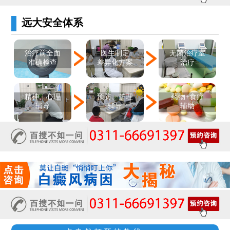
远大安全体系
医生制定
治疗前全面
无菌治疗室
差异化方案
准确检查
治疗
精神、心理
预防、护理
药物+食疗
辅导
辅导
辅助