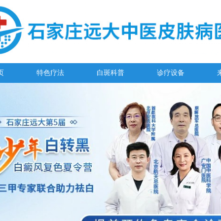
页
特色疗法
白斑科普
诊疗设备
阳春三月·抗白复发——远大白斑抗复发活动开启!
放寒假，祛白斑!7天唤醒黑色素!白斑强化诊疗进行中!