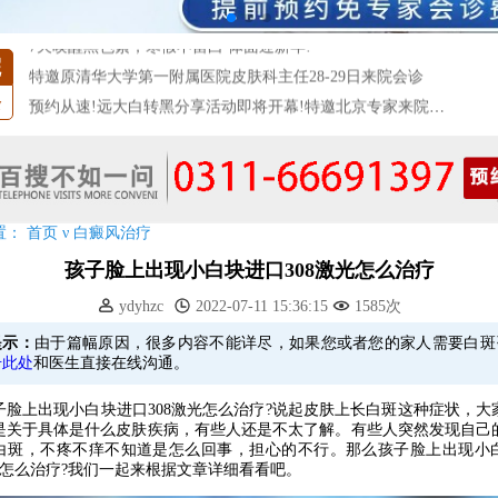
7天唤醒黑色素，寒假不留白 体面迎新年!
特邀原清华大学第一附属医院皮肤科主任28-29日来院会诊
院
预约从速!远大白转黑分享活动即将开幕!特邀北京专家来院坐诊!
条
恭贺伍德镜检查系统成功落户!暑期超强福利点击领取!
【世界白癜风日】白斑0元普查，更有多重福利千万别错过!
欢乐六一 “粽”享端午——彩绘童画世界 留住美丽瞬间
五一关爱全民皮肤健康，到院领取价值2240元白斑诊疗金!
清明小长假，2022春季白斑抗复发诊疗援助活动开启!
置：
首页
ν
白癜风治疗
阳春三月·抗白复发——远大白斑抗复发活动开启!
孩子脸上出现小白块进口308激光怎么治疗
放寒假，祛白斑!7天唤醒黑色素!白斑强化诊疗进行中!
ydyhzc
2022-07-11 15:36:15
1585次
7天唤醒黑色素，寒假不留白 体面迎新年!
提示：
由于篇幅原因，很多内容不能详尽，如果您或者您的家人需要白斑
特邀原清华大学第一附属医院皮肤科主任28-29日来院会诊
击此处
和医生直接在线沟通。
预约从速!远大白转黑分享活动即将开幕!特邀北京专家来院坐诊!
上出现小白块进口308激光怎么治疗?说起皮肤上长白斑这种症状，大
恭贺伍德镜检查系统成功落户!暑期超强福利点击领取!
是关于具体是什么皮肤疾病，有些人还是不太了解。有些人突然发现自己
白斑，不疼不痒不知道是怎么回事，担心的不行。那么孩子脸上出现小
激光怎么治疗?我们一起来根据文章详细看看吧。