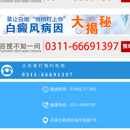
点击拨打预约热线
0311-66691397
接诊时间：8:00点-17:30点
健康热线：0311-66691397
石家庄桥西区裕华东路7号