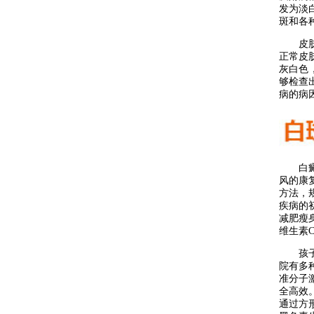
发为淡
斑和各
皮肤白
正常皮
灰白色
够检查
病的病
白癜风
风的康
方法，
疾病的
减肥瘦
维生素
孩子脸
院有多
准分子
全高效
通过方