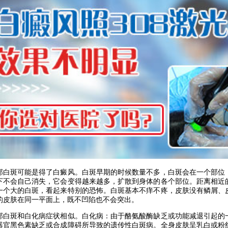
斑可能是得了白癜风。白斑早期的时候数量不多，白斑会在一个部位
下不会自己消失，它会变得越来越多，扩散到身体的各个部位。距离相近
一个大的白斑，看起来特别的恐怖。白斑基本不痒不疼，皮肤没有鳞屑、
的皮肤在同一平面上，既不凹陷也不会突出。
斑和白化病症状相似。白化病：由于酪氨酸酶缺乏或功能减退引起的
器官黑色素缺乏或合成障碍所导致的遗传性白斑病。全身皮肤呈乳白或粉