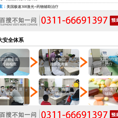
案：
美国极速308激光+药物辅助治疗
大安全体系
治疗前全面
医生制定
无菌治疗
准确检查
差异化方案
治疗
精神、心理
预防、护理
药物+食疗
辅导
辅导
辅助