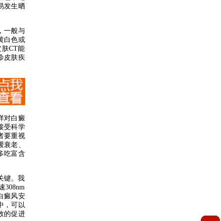
易发生晒
，一般与
黄白色或
肤CT能
诊皮肤疾
样对白癜
接受科学
者要重视
缓衰老、
多吃富含
关键。我
08nm
白癜风安
中，可以
效的促进