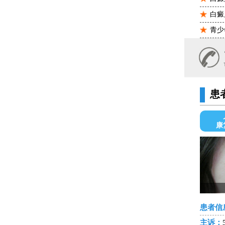
白癜
青少
患
康
患者信
主诉：