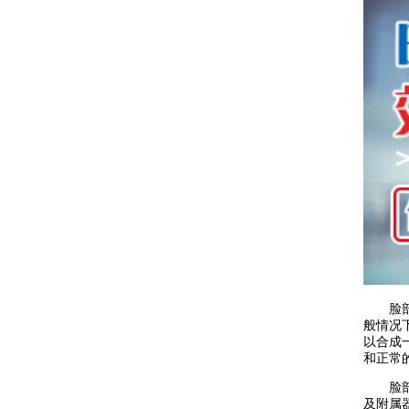
脸部白
般情况
以合成
和正常
脸部白
及附属