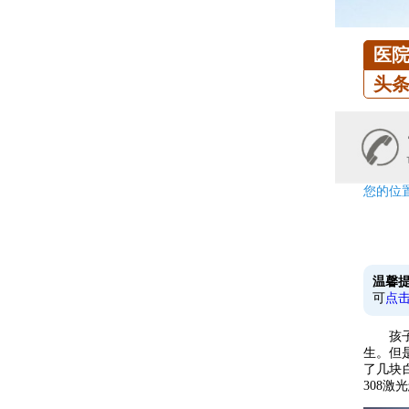
医
头
您的位
温馨
可
点
孩子脸
生。但
了几块
308