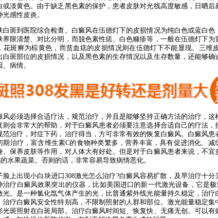
白或淡黄色。由于缺乏黑色素的保护，患者皮肤对光线高度敏感，日晒后
种光感性皮炎。
斑到医院综合检查。白癜风在伍德灯下的皮损情况为纯白色或蓝白色
肤界限清楚、对比分明，而脱色素性痣、白色糠疹等，一般在伍德灯下为
，花斑癣为棕黄色，而贫血痣的皮损情况则在伍德灯下不能显现。三维皮
出白斑部位的皮损情况，以及黑色素的生存情况以及生存数量，还能够确
因、病情。
必须选择合适疗法，规范治疗，并且是能够坚持正确方法的治疗，这
复则会非常大的帮助，对于白癜风患者必须要注意选择合适自己的疗法，
规范治疗，对症下药，治疗得当，方可非常有效的恢复白癜风。白癜风患
初期治疗，富含维生素C的食物种类繁多，营养丰富，具有促进消化、减
身、保养皮肤等作用，对人体大有好处。但是对于白癜风患者来说，不宜
C的水果蔬菜。否则的话，非常容易导致病情恶化。
上出现小白块进口308激光怎么治疗?白癜风容易扩散，及早治疗十分
种治疗白癜风效果突出的仪器，比如美国进口的新一代激光设备，它是极速3
激光。是一种氯化氙气体产生的光，比普通紫外线光能量持久稳定，治疗
。治疗白癜风安全性特别高，不限制照射的人群和部位。激光能量稳定集
形光斑照射在白斑局部。治疗白癜风时间短、恢复快、无痛无创。可以有