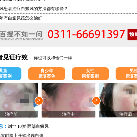
风患者治疗白癜风的方法都有哪些？
年有白癜风该怎么治好
者见证疗效
你也可以和他们一样
儿童
青少年
女性
男
复案例
康复案例
康复案例
康复
>
>
治疗前
治疗中
治疗后
息：
刘** 10岁 面部白癜风
5岁时脸上开始出现白斑