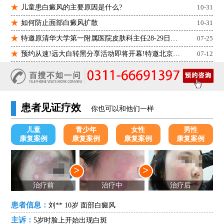
儿童患白癜风的主要原因是什么?
10-31
如何防止面部白癜风扩散
10-31
特邀原清华大学第一附属医院皮肤科主任28-29日来院会诊
07-25
预约从速!远大白转黑分享活动即将开幕!特邀北京专家来院坐诊!
07-12
患者见证疗效
你也可以和他们一样
儿童
青少年
女性
男性
康复案例
康复案例
康复案例
康复案例
>
>
治疗前
治疗中
治疗后
患者信息：
刘** 10岁 面部白癜风
主诉：
5岁时脸上开始出现白斑