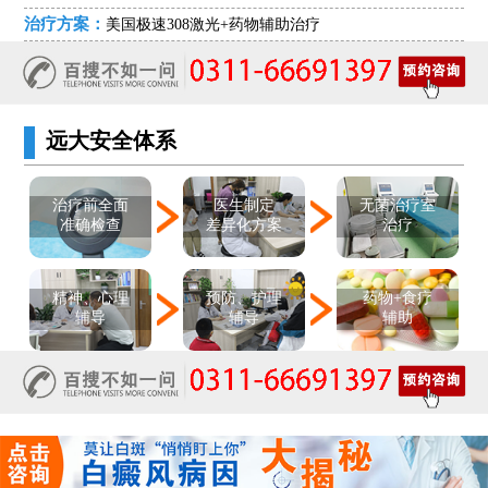
治疗方案：
美国极速308激光+药物辅助治疗
远大安全体系
医生制定
治疗前全面
无菌治疗室
差异化方案
准确检查
治疗
精神、心理
预防、护理
药物+食疗
辅导
辅导
辅助