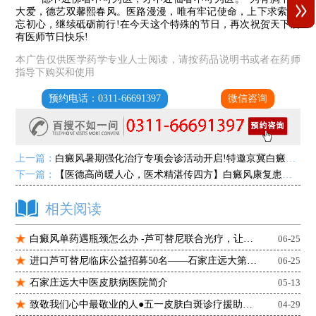
大爱，德艺双馨熙春风。医路漫漫，唯有牢记使命，上下求索;不
忘初心，继续砥砺前行!在今天这个特殊的节日，再次祝贺天下所
有医师节日快乐!
本广告仅供医学药学专业人士阅读，请按药品说明书或者在药师
指导下购买和使用
预约电话：0311-66691397
微信咨询
上一篇：
白癜风暑期强化治疗专项会诊活动开启!特邀京冀白癜风专家坐诊，助力暑期复色!
下一篇：
【医德高尚暖人心，医术精湛传四方】白癜风康复患者送来感谢锦旗
相关阅读
白癜风单药遇瓶颈怎么办 -芦可替尼联合光疗，让难治部位"跟上来"
06-25
进口芦可替尼临床公益招募50名——石家庄远大第5届青少年白癜风复色夏令营启动
06-25
石家庄远大中医皮肤病医院简介
05-13
致敬我们心中最敬业的人●五一皮肤白斑诊疗援助开启
04-29