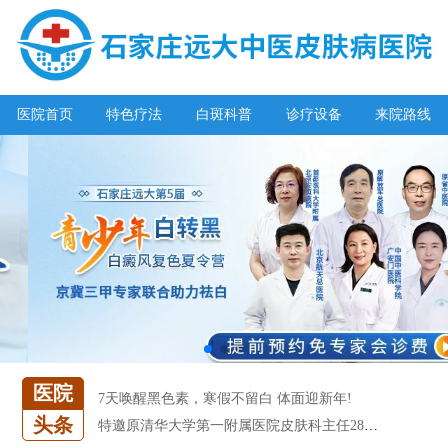
阳春三月·抗白复发——远大白斑抗复发活动开启!
放寒假，祛白斑!7天唤醒黑色素!白斑强化诊疗进行中!
7天唤醒黑色素，寒假不留白 体面迎新年!
医院首页
特色疗法
白斑科普
诊疗设备
来院路线
特邀原清华大学第一附属医院皮肤科主任28-29日来院会诊
预约从速!远大白转黑分享活动即将开幕!特邀北京专家来院坐诊!
恭贺伍德镜检查系统成功落户!暑期超强福利点击领取!
【世界白癜风日】白斑0元普查，更有多重福利千万别错过!
欢乐六一 “粽”享端午——彩绘童画世界 留住美丽瞬间
五一关爱全民皮肤健康，到院领取价值2240元白斑诊疗金!
清明小长假，2022春季白斑抗复发诊疗援助活动开启!
阳春三月·抗白复发——远大白斑抗复发活动开启!
放寒假，祛白斑!7天唤醒黑色素!白斑强化诊疗进行中!
7天唤醒黑色素，寒假不留白 体面迎新年!
医院
特邀原清华大学第一附属医院皮肤科主任28-29日来院会诊
头条
预约从速!远大白转黑分享活动即将开幕!特邀北京专家来院坐诊!