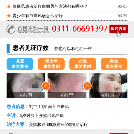
白癜风患者治疗白癜风的方法都有哪些？
05-05
青少年有白癜风该怎么治好
04-29
患者见证疗效
你也可以和他们一样
儿童
青少年
女性
男性
康复案例
康复案例
康复案例
康复案例
>
>
治疗前
治疗中
治疗后
患者信息：
刘** 10岁 面部白癜风
主诉：
5岁时脸上开始出现白斑
治疗方案：
美国极速308激光+药物辅助治疗