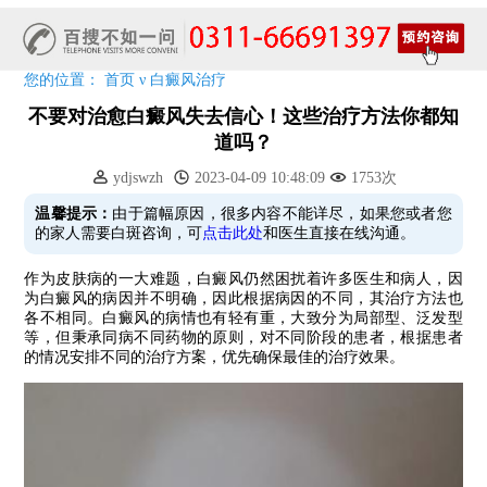
清明小长假，2022春季白斑抗复发诊疗援助活动开启!
阳春三月·抗白复发——远大白斑抗复发活动开启!
放寒假，祛白斑!7天唤醒黑色素!白斑强化诊疗进行中!
您的位置：
首页
ν
白癜风治疗
7天唤醒黑色素，寒假不留白 体面迎新年!
不要对治愈白癜风失去信心！这些治疗方法你都知
特邀原清华大学第一附属医院皮肤科主任28-29日来院会诊
道吗？
预约从速!远大白转黑分享活动即将开幕!特邀北京专家来院坐诊!
ydjswzh
2023-04-09 10:48:09
1753次
恭贺伍德镜检查系统成功落户!暑期超强福利点击领取!
温馨提示：
由于篇幅原因，很多内容不能详尽，如果您或者您
的家人需要白斑咨询，可
点击此处
和医生直接在线沟通。
作为皮肤病的一大难题，白癜风仍然困扰着许多医生和病人，因
为白癜风的病因并不明确，因此根据病因的不同，其治疗方法也
各不相同。白癜风的病情也有轻有重，大致分为局部型、泛发型
等，但秉承同病不同药物的原则，对不同阶段的患者，根据患者
的情况安排不同的治疗方案，优先确保最佳的治疗效果。