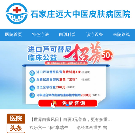
医院首页
特色疗法
白斑科普
诊疗设备
来院路线
阳春三月·抗白复发——远大白斑抗复发活动开启!
放寒假，祛白斑!7天唤醒黑色素!白斑强化诊疗进行中!
7天唤醒黑色素，寒假不留白 体面迎新年!
特邀原清华大学第一附属医院皮肤科主任28-29日来院会诊
预约从速!远大白转黑分享活动即将开幕!特邀北京专家来院坐诊!
恭贺伍德镜检查系统成功落户!暑期超强福利点击领取!
【世界白癜风日】白斑0元普查，更有多重福利千万别错过!
医院
欢乐六一 “粽”享端午——彩绘童画世界 留住美丽瞬间
头条
五一关爱全民皮肤健康，到院领取价值2240元白斑诊疗金!