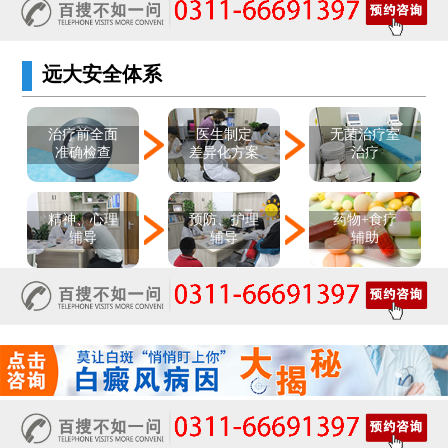
远大安全体系
医生制定
治疗前全面
无菌治疗室
差异化方案
准确检查
治疗
精神、心理
预防、护理
药物+食疗
辅导
辅导
辅助