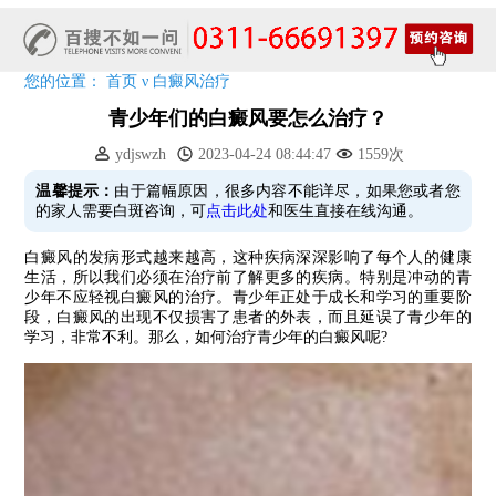
预约从速!远大白转黑分享活动即将开幕!特邀北京专家来院坐诊!
恭贺伍德镜检查系统成功落户!暑期超强福利点击领取!
您的位置：
首页
ν
白癜风治疗
青少年们的白癜风要怎么治疗？
ydjswzh
2023-04-24 08:44:47
1559次
温馨提示：
由于篇幅原因，很多内容不能详尽，如果您或者您
的家人需要白斑咨询，可
点击此处
和医生直接在线沟通。
白癜风的发病形式越来越高，这种疾病深深影响了每个人的健康
生活，所以我们必须在治疗前了解更多的疾病。特别是冲动的青
少年不应轻视白癜风的治疗。青少年正处于成长和学习的重要阶
段，白癜风的出现不仅损害了患者的外表，而且延误了青少年的
学习，非常不利。那么，如何治疗青少年的白癜风呢?