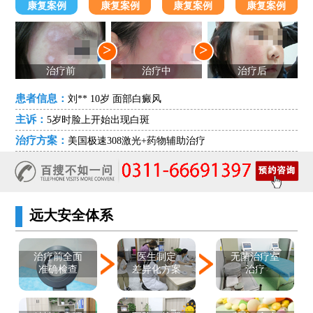
康复案例
康复案例
康复案例
康复案例
>
>
治疗前
治疗中
治疗后
患者信息：
刘** 10岁 面部白癜风
主诉：
5岁时脸上开始出现白斑
治疗方案：
美国极速308激光+药物辅助治疗
远大安全体系
医生制定
治疗前全面
无菌治疗室
差异化方案
准确检查
治疗