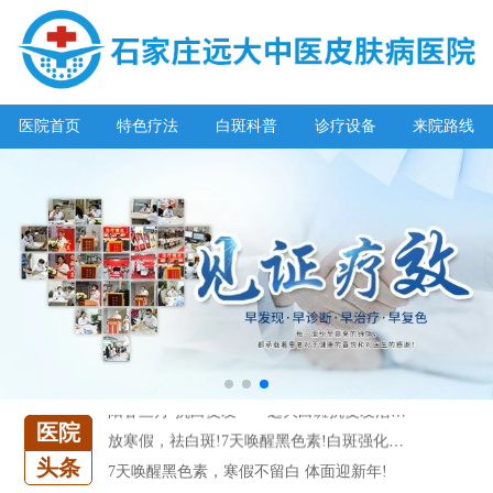
阳春三月·抗白复发——远大白斑抗复发活动开启!
放寒假，祛白斑!7天唤醒黑色素!白斑强化诊疗进行中!
医院首页
特色疗法
白斑科普
诊疗设备
来院路线
7天唤醒黑色素，寒假不留白 体面迎新年!
特邀原清华大学第一附属医院皮肤科主任28-29日来院会诊
预约从速!远大白转黑分享活动即将开幕!特邀北京专家来院坐诊!
恭贺伍德镜检查系统成功落户!暑期超强福利点击领取!
【世界白癜风日】白斑0元普查，更有多重福利千万别错过!
欢乐六一 “粽”享端午——彩绘童画世界 留住美丽瞬间
五一关爱全民皮肤健康，到院领取价值2240元白斑诊疗金!
清明小长假，2022春季白斑抗复发诊疗援助活动开启!
阳春三月·抗白复发——远大白斑抗复发活动开启!
放寒假，祛白斑!7天唤醒黑色素!白斑强化诊疗进行中!
医院
7天唤醒黑色素，寒假不留白 体面迎新年!
头条
特邀原清华大学第一附属医院皮肤科主任28-29日来院会诊